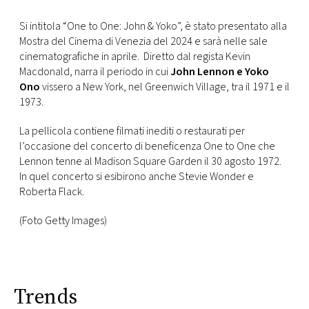
FOTO
Si intitola “
One to One: John & Yoko”, è stato presentato alla
Mostra del Cinema di Venezia del 2024 e sarà nelle sale
cinematografiche in aprile.
Diretto dal regista Kevin
CONCORSI
Macdonald, narra il periodo in cui
John Lennon e Yoko
Ono
vissero a New York, nel Greenwich Village,
tra il 1971 e il
1973.
EVENTI
La pellicola contiene filmati inediti o restaurati per
l’occasione del concerto di beneficenza One to One che
VIDEO
Lennon tenne al Madison Square Garden il 30 agosto 1972.
In quel concerto si esibirono anche Stevie Wonder e
TV
Roberta Flack.
(Foto Getty Images)
PRINCIPATO
DI
MONACO
Trends
RMC