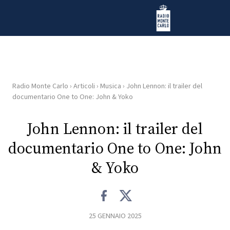
Vai al contenuto
Radio Monte Carlo
Radio Monte Carlo
›
Articoli
›
Musica
›
John Lennon: il trailer del
HOME
documentario One to One: John & Yoko
RADIO
John Lennon: il trailer del
documentario One to One: John
WEB
RADIO
& Yoko
PLAYLIST
25 GENNAIO 2025
NEWS