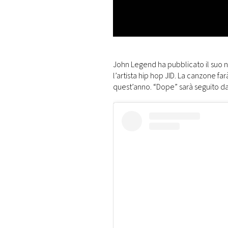
DI
MONACO
RMC
CONSIGLIA
John Legend ha pubblicato il suo 
l’artista hip hop JID. La canzone fa
quest’anno. “Dope” sarà seguito da