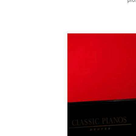
pro
PLAYLIST
NEWS
FOTO
CONCORSI
EVENTI
VIDEO
TV
PRINCIPATO