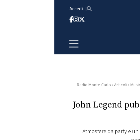
Vai al contenuto
Accedi
Radio Monte Carlo
›
Articoli
›
Musi
HOME
John Legend pubbl
RADIO
WEB
RADIO
Atmosfere da party e un 