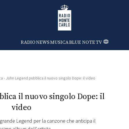
Radio Monte Carlo
RADIO
NEWS
MUSICA
BLUE NOTE
TV
ca
›
John Legend pubblica il nuovo singolo Dope: il video
ica il nuovo singolo Dope: il
video
grande Legend per la canzone che anticipa il