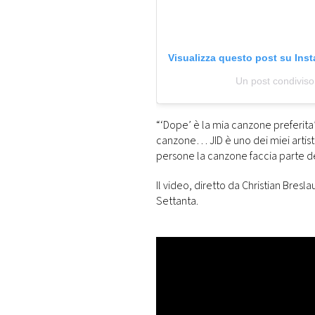
Visualizza questo post su Ins
Un post condivis
“‘Dope’ è la mia canzone preferita
canzone… JID è uno dei miei artisti
persone la canzone faccia parte de
Il video, diretto da Christian Bres
Settanta.