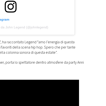
tagram
o da John Legend (@johnlegend)
”, ha raccontato Legend “amo l’energia di questa
 favoriti della scena hip hop. Spero che per tante
lla colonna sonora di questa estate”.
lauer, porta lo spettatore dentro atmosfere da party Anni