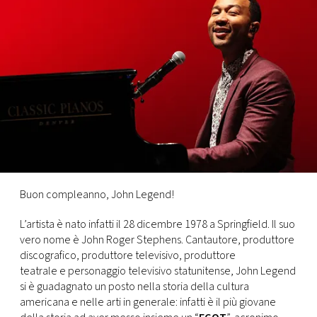
FOTO
CONCORSI
EVENTI
VIDEO
TV
Buon compleanno, John Legend!
L’artista è nato infatti il 28 dicembre 1978 a Springfield. Il suo
PRINCIPATO
vero nome è John Roger Stephens. Cantautore, produttore
DI
discografico, produttore televisivo, produttore
MONACO
teatrale e personaggio televisivo statunitense, John Legend
si è guadagnato un posto nella storia della cultura
americana e nelle arti in generale: infatti è il più giovane
RMC