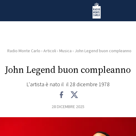
Vai al contenuto
Radio Monte Carlo
Radio Monte Carlo
›
Articoli
›
Musica
›
John Legend buon compleanno
HOME
John Legend buon compleanno
RADIO
L'artista è nato il il 28 dicembre 1978
WEB
RADIO
28 DICEMBRE 2025
PLAYLIST
NEWS