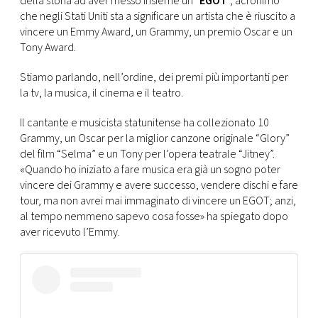
della storia ad aver messo insieme un “
EGOT
”, acronimo
CONSIGLIA
che negli Stati Uniti sta a significare un artista che è riuscito a
vincere un Emmy Award, un Grammy, un premio Oscar e un
Tony Award.
Stiamo parlando, nell’ordine, dei premi più importanti per
la tv, la musica, il cinema e il teatro.
Il cantante e musicista statunitense ha collezionato 10
Grammy, un Oscar per la miglior canzone originale “Glory”
del film “Selma” e un Tony per l’opera teatrale “Jitney”.
«Quando ho iniziato a fare musica era già un sogno poter
vincere dei Grammy e avere successo, vendere dischi e fare
tour, ma non avrei mai immaginato di vincere un EGOT; anzi,
al tempo nemmeno sapevo cosa fosse» ha spiegato dopo
aver ricevuto l’Emmy.