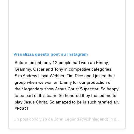
Visualizza questo post su Instagram
Before tonight, only 12 people had won an Emmy,
Grammy, Oscar and Tony in competitive categories.
Sirs Andrew Lloyd Webber, Tim Rice and I joined that
group when we won an Emmy for our production of
their legendary show Jesus Christ Superstar. So happy
to be part of this team. So honored they trusted me to
play Jesus Christ. So amazed to be in such rarefied air.
#EGOT
Un post condiviso da
John Legend
(@johnlegend) in data:
Set 