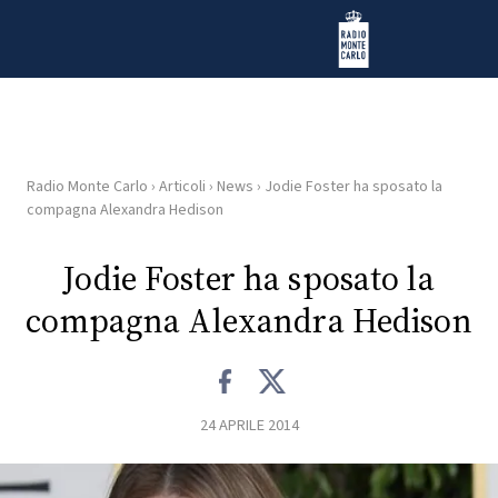
Vai al contenuto
Radio Monte Carlo
Radio Monte Carlo
›
Articoli
›
News
›
Jodie Foster ha sposato la
HOME
compagna Alexandra Hedison
RADIO
Jodie Foster ha sposato la
compagna Alexandra Hedison
WEB
RADIO
PLAYLIST
24 APRILE 2014
NEWS