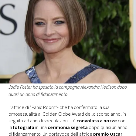
FOTO
CONCORSI
EVENTI
VIDEO
TV
Jodie Foster ha sposato la compagna Alexandra Hedison dopo
quasi un anno di fidanzamento
PRINCIPATO
DI
L’attrice di “Panic Room”- che ha confermato la sua
MONACO
omosessualità al Golden Globe Award dello scorso anno, in
seguito ad anni di speculazioni – è
convolata a nozze
con
la
fotografa
in una
cerimonia segreta
dopo quasi un anno
RMC
di fidanzamento. Un portavoce dell’attrice
premio Oscar