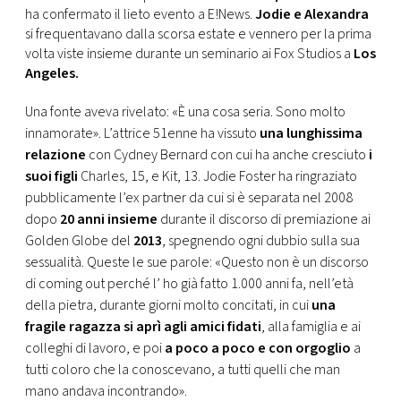
CONSIGLIA
ha confermato il lieto evento a E!News.
Jodie e Alexandra
si frequentavano dalla scorsa estate e vennero per la prima
volta viste insieme durante un seminario ai Fox Studios a
Los
Angeles.
Una fonte aveva rivelato: «È una cosa seria. Sono molto
innamorate». L’attrice 51enne ha vissuto
una lunghissima
relazione
con Cydney Bernard con cui ha anche cresciuto
i
suoi figli
Charles, 15, e Kit, 13. Jodie Foster ha ringraziato
pubblicamente l’ex partner da cui si è separata nel 2008
dopo
20 anni insieme
durante il discorso di premiazione ai
Golden Globe del
2013
, spegnendo ogni dubbio sulla sua
sessualità. Queste le sue parole: «Questo non è un discorso
di coming out perché l’ ho già fatto 1.000 anni fa, nell’età
della pietra, durante giorni molto concitati, in cui
una
fragile ragazza si aprì agli amici fidati
, alla famiglia e ai
colleghi di lavoro, e poi
a poco a poco e con orgoglio
a
tutti coloro che la conoscevano, a tutti quelli che man
mano andava incontrando».