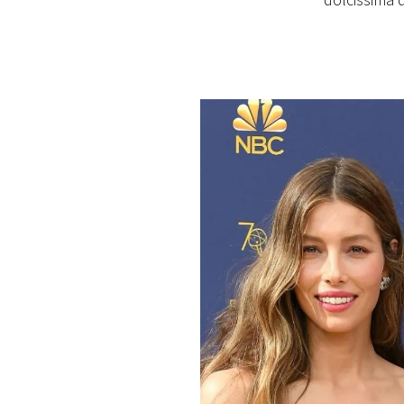
dolcissima d
PLAYLIST
NEWS
FOTO
CONCORSI
EVENTI
VIDEO
TV
PRINCIPATO