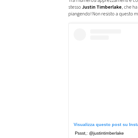
Tra i numerosi apprezzamenti e com
stesso
Justin Timberlake
, che h
piangendo! Non resisto a questo me
Visualizza questo post su Ins
Pssst,: @justintimberlake