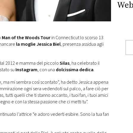
Web
o
Man of the Woods Tour
in Connecticut lo scorso 13
 mancare
la moglie Jessica Biel
, presenza assidua agli
e dal 2012 e mamma del piccolo
Silas
, ha celebrato il
stato su
Instagram
, con una
dolcissima dedica
.
 te, ma mi sembra così scontato”, ha detto Jessica appena
ammirazione ogni sera vedendoti sul palco, a fare ciò per
as, tutti quelli che ti stanno accanto, i tuoi fan, i tuoi amici
pegno e con la stessa passione che ci metti tu”.
ntinuato l’attrice “e adoro vederti esibire. Sono la tua fan