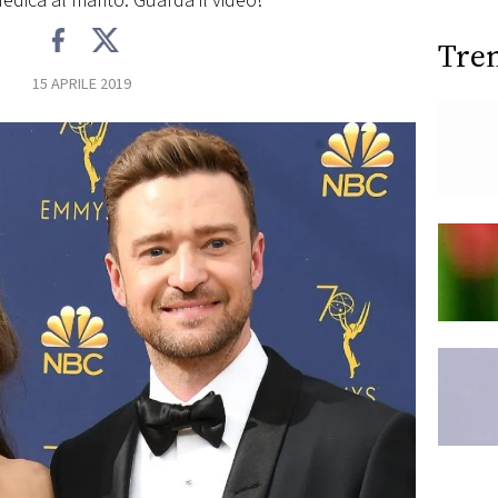
edica al marito. Guarda il video!
Tre
15 APRILE 2019