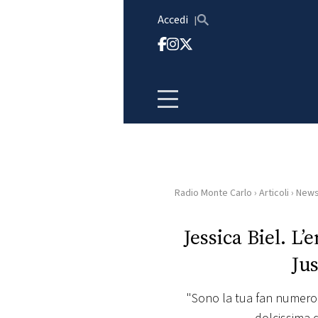
Vai al contenuto
Accedi
Radio Monte Carlo
›
Articoli
›
New
HOME
Jessica Biel. L
RADIO
Ju
WEB
RADIO
"Sono la tua fan numero 