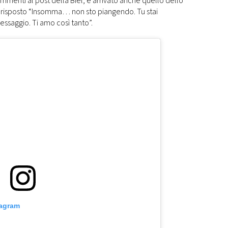
menti al post della Biel, è arrivato anche quello dello
a risposto “Insomma… non sto piangendo. Tu stai
ssaggio. Ti amo così tanto”.
tagram