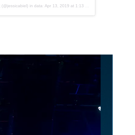
l
(@jessicabiel) in data:
Apr 13, 2019 at 1:13 PDT