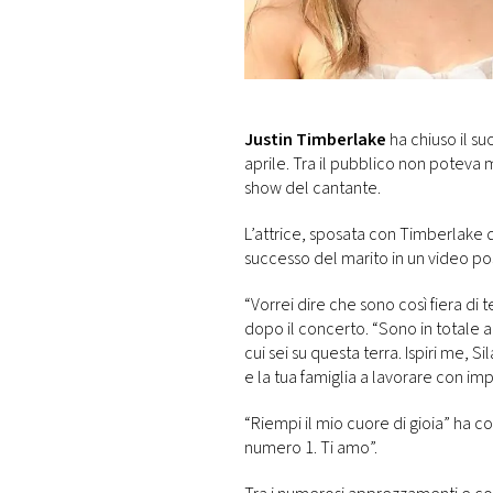
DI
MONACO
RMC
CONSIGLIA
Justin Timberlake
ha chiuso il su
aprile. Tra il pubblico non poteva
show del cantante.
L’attrice, sposata con Timberlak
successo del marito in un video po
“Vorrei dire che sono così fiera di
dopo il concerto. “Sono in totale 
cui sei su questa terra. Ispiri me, Sil
e la tua famiglia a lavorare con im
“Riempi il mio cuore di gioia” ha co
numero 1. Ti amo”.