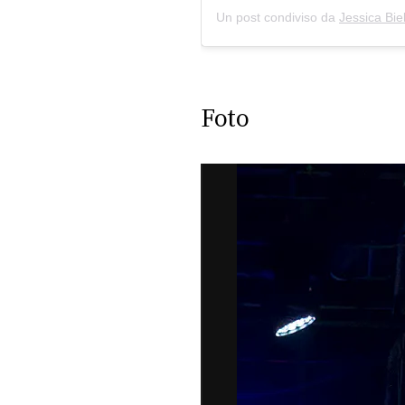
Un post condiviso da
Jessica Bie
Foto