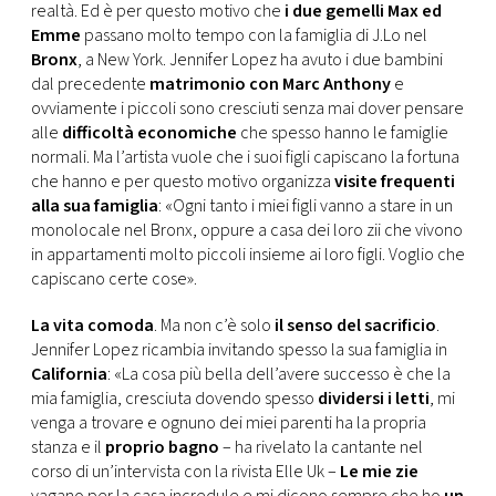
CONSIGLIA
realtà. Ed è per questo motivo che
i due gemelli Max ed
Emme
passano molto tempo con la famiglia di J.Lo nel
Bronx
, a New York. Jennifer Lopez ha avuto i due bambini
dal precedente
matrimonio con Marc Anthony
e
ovviamente i piccoli sono cresciuti senza mai dover pensare
alle
difficoltà economiche
che spesso hanno le famiglie
normali. Ma l’artista vuole che i suoi figli capiscano la fortuna
che hanno e per questo motivo organizza
visite frequenti
alla sua famiglia
: «Ogni tanto i miei figli vanno a stare in un
monolocale nel Bronx, oppure a casa dei loro zii che vivono
in appartamenti molto piccoli insieme ai loro figli. Voglio che
capiscano certe cose».
La vita comoda
. Ma non c’è solo
il senso del sacrificio
.
Jennifer Lopez ricambia invitando spesso la sua famiglia in
California
: «La cosa più bella dell’avere successo è che la
mia famiglia, cresciuta dovendo spesso
dividersi i letti
, mi
venga a trovare e ognuno dei miei parenti ha la propria
stanza e il
proprio bagno
– ha rivelato la cantante nel
corso di un’intervista con la rivista Elle Uk –
Le mie zie