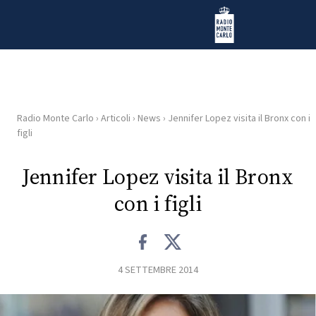
Vai al contenuto
Radio Monte Carlo
Radio Monte Carlo
›
Articoli
›
News
›
Jennifer Lopez visita il Bronx con i
HOME
figli
RADIO
Jennifer Lopez visita il Bronx
con i figli
WEB
RADIO
PLAYLIST
4 SETTEMBRE 2014
NEWS