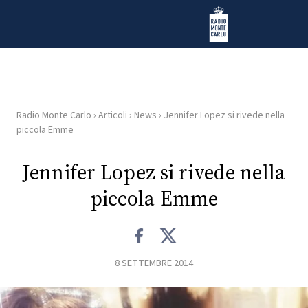
Vai al contenuto
Radio Monte Carlo
Radio Monte Carlo
›
Articoli
›
News
›
Jennifer Lopez si rivede nella
HOME
piccola Emme
RADIO
Jennifer Lopez si rivede nella
piccola Emme
WEB
RADIO
PLAYLIST
8 SETTEMBRE 2014
NEWS