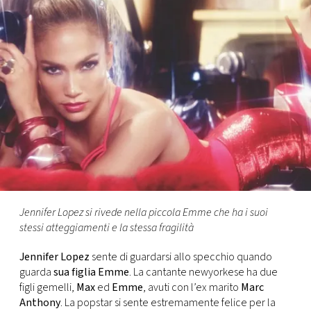
FOTO
CONCORSI
EVENTI
VIDEO
TV
Jennifer Lopez si rivede nella piccola Emme che ha i suoi
stessi atteggiamenti e la stessa fragilità
PRINCIPATO
DI
Jennifer Lopez
sente di guardarsi allo specchio quando
MONACO
guarda
sua figlia Emme
. La cantante newyorkese ha due
figli gemelli,
Max
ed
Emme
, avuti con l’ex marito
Marc
RMC
Anthony
. La popstar si sente estremamente felice per la