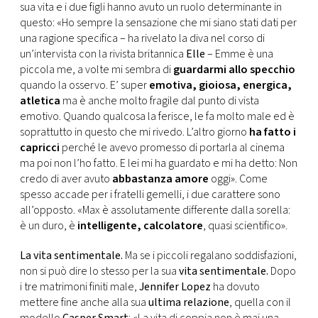
CONSIGLIA
sua vita e i due figli hanno avuto un ruolo determinante in
questo: «Ho sempre la sensazione che mi siano stati dati per
una ragione specifica – ha rivelato la diva nel corso di
un’intervista con la rivista britannica
Elle
– Emme è una
piccola me, a volte mi sembra di
guardarmi allo specchio
quando la osservo. E’ super
emotiva, gioiosa, energica,
atletica
ma è anche molto fragile dal punto di vista
emotivo. Quando qualcosa la ferisce, le fa molto male ed è
soprattutto in questo che mi rivedo. L’altro giorno
ha fatto i
capricci
perché le avevo promesso di portarla al cinema
ma poi non l’ho fatto. E lei mi ha guardato e mi ha detto: Non
credo di aver avuto
abbastanza amore
oggi». Come
spesso accade per i fratelli gemelli, i due carattere sono
all’opposto. «Max è assolutamente differente dalla sorella:
è un duro, è
intelligente, calcolatore
, quasi scientifico».
La vita sentimentale.
Ma se i piccoli regalano soddisfazioni,
non si può dire lo stesso per la sua
vita sentimentale.
Dopo
i tre matrimoni finiti male,
Jennifer Lopez
ha dovuto
mettere fine anche alla sua
ultima relazione
, quella con il