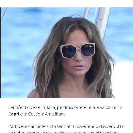
FOTO
CONCORSI
EVENTI
VIDEO
TV
PRINCIPATO
DI
Jennifer Lopez è in Italia, per trascorrere le sue vacanze tra
MONACO
Capri
e la Costiera Amalfitana.
L’attrice e cantante si sta senz’altro divertendo davvero. J.Lo
RMC