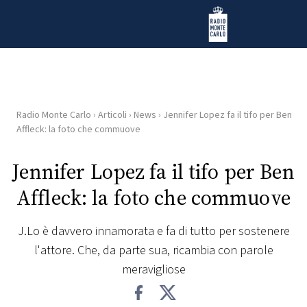
Vai al contenuto
Radio Monte Carlo
Radio Monte Carlo
›
Articoli
›
News
›
Jennifer Lopez fa il tifo per Ben
HOME
Affleck: la foto che commuove
RADIO
Jennifer Lopez fa il tifo per Ben
Affleck: la foto che commuove
WEB
RADIO
J.Lo è davvero innamorata e fa di tutto per sostenere
l'attore. Che, da parte sua, ricambia con parole
PLAYLIST
meravigliose
NEWS