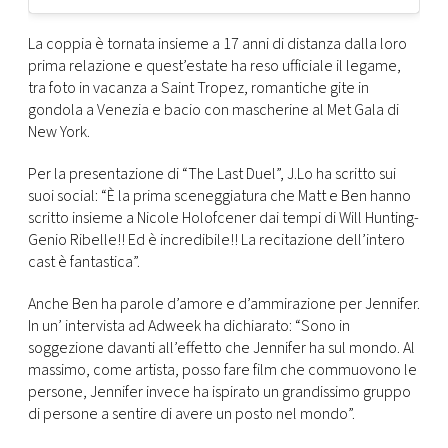
La coppia è tornata insieme a 17 anni di distanza dalla loro
prima relazione e quest’estate ha reso ufficiale il legame,
tra foto in vacanza a Saint Tropez, romantiche gite in
gondola a Venezia e bacio con mascherine al Met Gala di
New York.
Per la presentazione di “The Last Duel”, J.Lo ha scritto sui
suoi social: “È la prima sceneggiatura che Matt e Ben hanno
scritto insieme a Nicole Holofcener dai tempi di Will Hunting-
Genio Ribelle!! Ed è incredibile!! La recitazione dell’intero
cast è fantastica”.
Anche Ben ha parole d’amore e d’ammirazione per Jennifer.
In un’ intervista ad Adweek ha dichiarato: “Sono in
soggezione davanti all’effetto che Jennifer ha sul mondo. Al
massimo, come artista, posso fare film che commuovono le
persone, Jennifer invece ha ispirato un grandissimo gruppo
di persone a sentire di avere un posto nel mondo”.