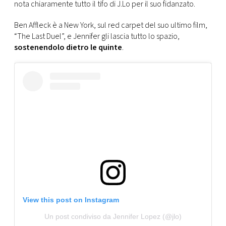
CONSIGLIA
nota chiaramente tutto il tifo di J.Lo per il suo fidanzato.
Ben Affleck è a New York, sul red carpet del suo ultimo film,
“The Last Duel”, e Jennifer gli lascia tutto lo spazio,
sostenendolo dietro le quinte
.
View this post on Instagram
Un post condiviso da Jennifer Lopez (@jlo)