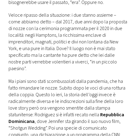
CONSIGLIA
bisognerebbe usare il passato, “era”. Oppure no.
Veloce ripasso della situazione: i due stanno assieme –
come abbiamo detto – dal 2017, due anni dopo la proposta
di nozze con la cerimonia programmata per il 2020 in due
località: negli Hamptons, la ricchissima enclave di
imprenditori, magnati, politici e divi non lontana da New
York, e una pure in Italia. Dove? Il luogo non è mai stato
specificato ma la cantante ha pure detto che lei dalle
nostre parti verrebbe volentieri a viverci, “in un piccolo
paesino”.
Ma i piani sono stati scombussolati dalla pandemia, che ha
fatto rimandare le nozze. Subito dopo le voci di una rottura
della coppia. Questo lo ieri, la storia dell’oggi invece è
radicalmente diversa e le indiscrezioni sulla fine della loro
love story però ora vengono smentite dalla stampa
statunitense: Rodriguez si è infatti recato nella
Repubblica
Dominicana
, dove Jennifer sta girando il suo nuovo film,
“Shotgun Wedding”. Poi una specie di comunicato
congiunto, una dichiarazione a un programma della CNN: