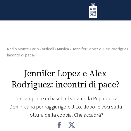
Vai al contenuto
Radio Monte Carlo
Radio Monte Carlo
›
Articoli
›
Musica
›
Jennifer Lopez e Alex Rodriguez:
HOME
incontri di pace?
RADIO
Jennifer Lopez e Alex
Rodriguez: incontri di pace?
WEB
RADIO
L'ex campione di baseball vola nella Repubblica
Dominicana per raggiungere J.Lo. dopo le voci sulla
PLAYLIST
rottura della coppia. Che accadrà?
NEWS