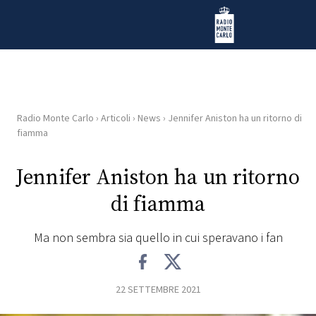
Vai al contenuto
Radio Monte Carlo
Radio Monte Carlo
›
Articoli
›
News
›
Jennifer Aniston ha un ritorno di
HOME
fiamma
RADIO
Jennifer Aniston ha un ritorno
di fiamma
WEB
RADIO
Ma non sembra sia quello in cui speravano i fan
PLAYLIST
22 SETTEMBRE 2021
NEWS