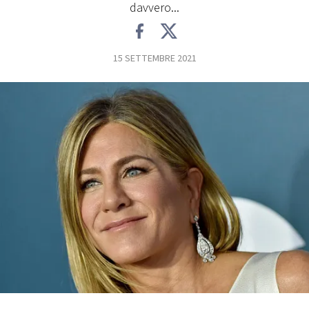
davvero...
FOTO
15 SETTEMBRE 2021
CONCORSI
EVENTI
VIDEO
TV
PRINCIPATO
DI
MONACO
RMC