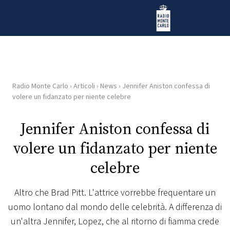
Vai al contenuto
Radio Monte Carlo
Radio Monte Carlo
›
Articoli
›
News
›
Jennifer Aniston confessa di
HOME
volere un fidanzato per niente celebre
RADIO
Jennifer Aniston confessa di
volere un fidanzato per niente
WEB
RADIO
celebre
PLAYLIST
Altro che Brad Pitt. L'attrice vorrebbe frequentare un
uomo lontano dal mondo delle celebrità. A differenza di
NEWS
un'altra Jennifer, Lopez, che al ritorno di fiamma crede