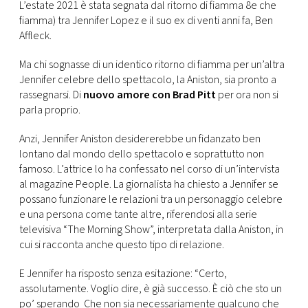
CONSIGLIA
L’estate 2021 è stata segnata dal ritorno di fiamma 8e che
fiamma) tra Jennifer Lopez e il suo ex di venti anni fa, Ben
Affleck.
Ma chi sognasse di un identico ritorno di fiamma per un’altra
Jennifer celebre dello spettacolo, la Aniston, sia pronto a
rassegnarsi. Di
nuovo amore con Brad Pitt
per ora non si
parla proprio.
Anzi, Jennifer Aniston desidererebbe un fidanzato ben
lontano dal mondo dello spettacolo e soprattutto non
famoso. L’attrice lo ha confessato nel corso di un’intervista
al magazine People. La giornalista ha chiesto a Jennifer se
possano funzionare le relazioni tra un personaggio celebre
e una persona come tante altre, riferendosi alla serie
televisiva “The Morning Show”, interpretata dalla Aniston, in
cui si racconta anche questo tipo di relazione.
E Jennifer ha risposto senza esitazione: “Certo,
assolutamente. Voglio dire, è già successo. È ciò che sto un
po’ sperando Che non sia necessariamente qualcuno che