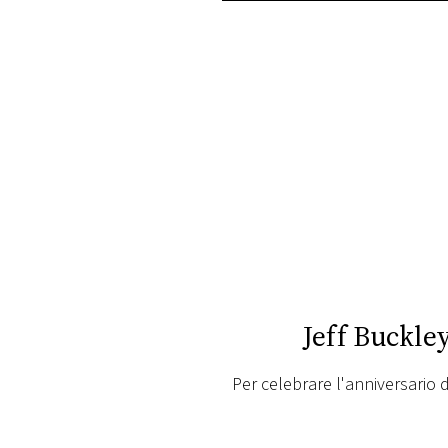
PLAYLIST
NEWS
FOTO
CONCORSI
EVENTI
VIDEO
Jeff Buckle
TV
Per celebrare l'anniversario d
PRINCIPATO