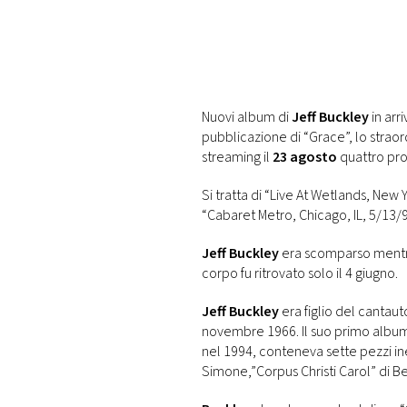
DI
MONACO
RMC
CONSIGLIA
Nuovi album di
Jeff Buckley
in arri
pubblicazione di “Grace”, lo straordi
streaming il
23 agosto
quattro prod
Si tratta di “Live At Wetlands, New 
“Cabaret Metro, Chicago, IL, 5/13/
Jeff Buckley
era scomparso ment
corpo fu ritrovato solo il 4 giugno.
Jeff Buckley
era figlio del cantau
novembre 1966. Il suo primo album,
nel 1994, conteneva sette pezzi ined
Simone,”Corpus Christi Carol” di Be