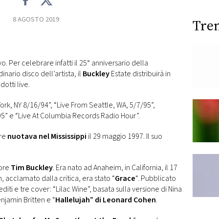
8 AGOSTO 2019
Tre
vo. Per celebrare infatti il 25° anniversario della
nario disco dell’artista, il
Buckley
Estate distribuirà in
otti live.
York, NY 8/16/94”, “Live From Seattle, WA, 5/7/95”,
95” e “Live At Columbia Records Radio Hour”.
re
nuotava nel Mississippi
il 29 maggio 1997. Il suo
tore
Tim Buckley
. Era nato ad Anaheim, in California, il 17
 acclamato dalla critica, era stato “
Grace
“. Pubblicato
iti e tre cover: “Lilac Wine”, basata sulla versione di Nina
njamin Britten e “
Hallelujah” di Leonard Cohen
.