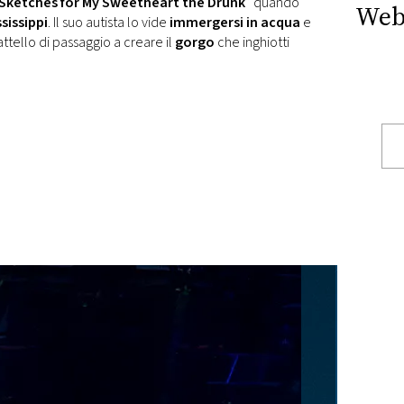
Sketches for My Sweetheart the Drunk
” quando
Web
sissippi
. Il suo autista lo vide
immergersi in acqua
e
attello di passaggio a creare il
gorgo
che inghiotti