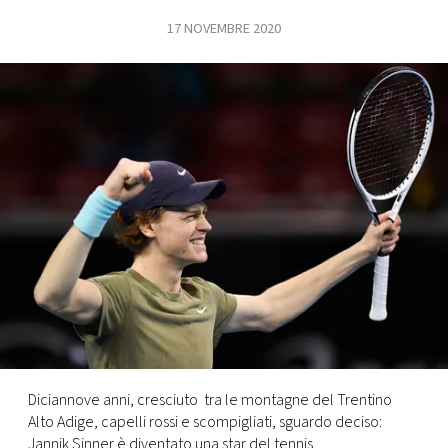
17 NOVEMBRE 2020
FOTO
CONCORSI
EVENTI
VIDEO
TV
PRINCIPATO
DI
MONACO
Diciannove anni, cresciuto tra le montagne del Trentino
Alto Adige, capelli rossi e scompigliati, sguardo deciso:
RMC
Jannik Sinner è diventato una star del tennis.