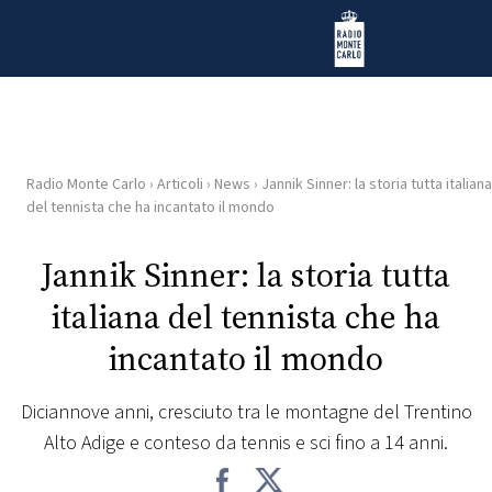
Vai al contenuto
Radio Monte Carlo
Radio Monte Carlo
›
Articoli
›
News
›
Jannik Sinner: la storia tutta italiana
HOME
del tennista che ha incantato il mondo
RADIO
Jannik Sinner: la storia tutta
italiana del tennista che ha
WEB
RADIO
incantato il mondo
PLAYLIST
Diciannove anni, cresciuto tra le montagne del Trentino
Alto Adige e conteso da tennis e sci fino a 14 anni.
NEWS