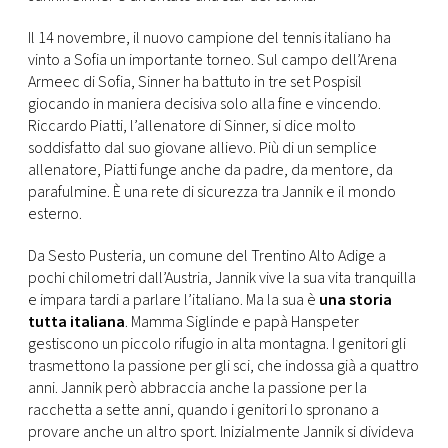
CONSIGLIA
Il 14 novembre, il nuovo campione del tennis italiano ha
vinto a Sofia un importante torneo. Sul campo dell’Arena
Armeec di Sofia, Sinner ha battuto in tre set Pospisil
giocando in maniera decisiva solo alla fine e vincendo.
Riccardo Piatti, l’allenatore di Sinner, si dice molto
soddisfatto dal suo giovane allievo. Più di un semplice
allenatore, Piatti funge anche da padre, da mentore, da
parafulmine. È una rete di sicurezza tra Jannik e il mondo
esterno.
Da Sesto Pusteria, un comune del Trentino Alto Adige a
pochi chilometri dall’Austria, Jannik vive la sua vita tranquilla
e impara tardi a parlare l’italiano. Ma la sua è
una storia
tutta italiana
. Mamma Siglinde e papà Hanspeter
gestiscono un piccolo rifugio in alta montagna. I genitori gli
trasmettono la passione per gli sci, che indossa già a quattro
anni. Jannik però abbraccia anche la passione per la
racchetta a sette anni, quando i genitori lo spronano a
provare anche un altro sport. Inizialmente Jannik si divideva