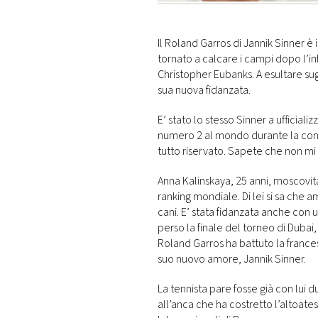
DI
MONACO
Il Roland Garros di Jannik Sinner è i
tornato a calcare i campi dopo l’in
RMC
Christopher Eubanks. A esultare sug
CONSIGLIA
sua nuova fidanzata.
E’ stato lo stesso Sinner a ufficiali
numero 2 al mondo durante la conf
tutto riservato. Sapete che non mi 
Anna Kalinskaya, 25 anni, moscovit
ranking mondiale. Di lei si sa che 
cani. E’ stata fidanzata anche con u
perso la finale del torneo di Dubai,
Roland Garros ha battuto la francese
suo nuovo amore, Jannik Sinner.
La tennista pare fosse già con lui du
all’anca che ha costretto l’altoatesi