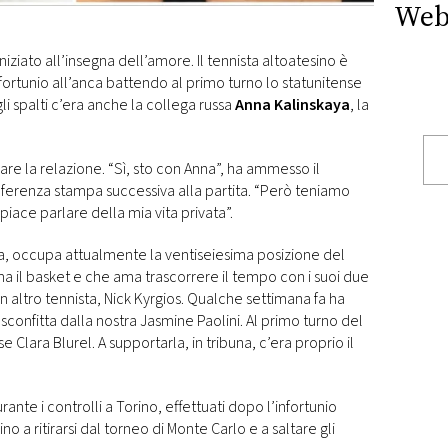
Web
niziato all’insegna dell’amore. Il tennista altoatesino è
fortunio all’anca battendo al primo turno lo statunitense
li spalti c’era anche la collega russa
Anna Kalinskaya
, la
zzare la relazione. “Sì, sto con Anna”, ha ammesso il
erenza stampa successiva alla partita. “Però teniamo
piace parlare della mia vita privata”.
a, occupa attualmente la ventiseiesima posizione del
ama il basket e che ama trascorrere il tempo con i suoi due
n altro tennista, Nick Kyrgios. Qualche settimana fa ha
 sconfitta dalla nostra Jasmine Paolini. Al primo turno del
 Clara Blurel. A supportarla, in tribuna, c’era proprio il
rante i controlli a Torino, effettuati dopo l’infortunio
no a ritirarsi dal torneo di Monte Carlo e a saltare gli