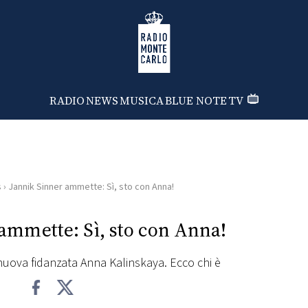
Radio Monte Carlo
RADIO
NEWS
MUSICA
BLUE NOTE
TV
s
›
Jannik Sinner ammette: Sì, sto con Anna!
ammette: Sì, sto con Anna!
 nuova fidanzata Anna Kalinskaya. Ecco chi è