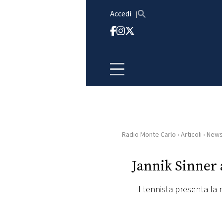
Vai al contenuto
Accedi
Radio Monte Carlo
›
Articoli
›
New
HOME
Jannik Sinner 
RADIO
Il tennista presenta la
WEB
RADIO