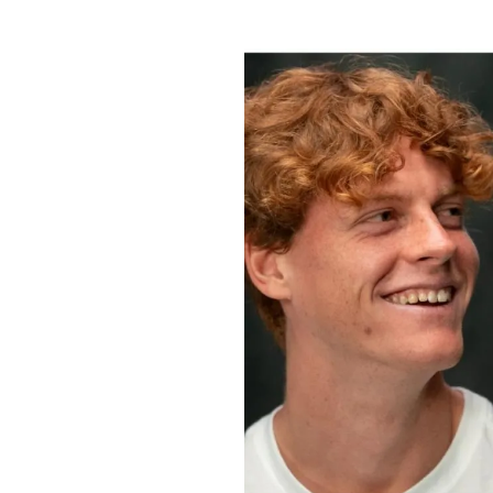
PLAYLIST
NEWS
FOTO
CONCORSI
EVENTI
VIDEO
TV
PRINCIPATO