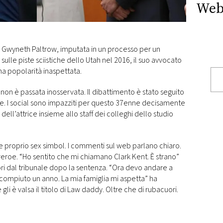
Web
i Gwyneth Paltrow, imputata in un processo per un
lle piste sciistiche dello Utah nel 2016, il suo avvocato
a popolarità inaspettata.
non è passata inosservata. Il dibattimento è stato seguito
one. I social sono impazziti per questo 37enne decisamente
ell’attrice insieme allo staff dei colleghi dello studio
 e proprio sex simbol. I commenti sul web parlano chiaro.
reroe. “Ho sentito che mi chiamano Clark Kent. È strano”
ori dal tribunale dopo la sentenza. “Ora devo andare a
compiuto un anno. La mia famiglia mi aspetta” ha
li è valsa il titolo di Law daddy. Oltre che di rubacuori.