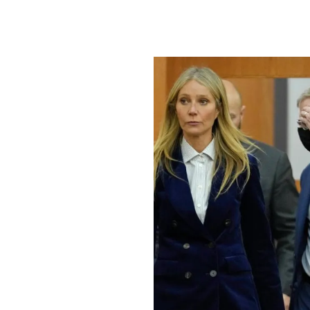
PLAYLIST
NEWS
FOTO
CONCORSI
EVENTI
VIDEO
TV
PRINCIPATO