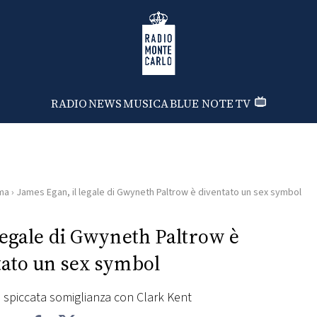
Radio Monte Carlo
RADIO
NEWS
MUSICA
BLUE NOTE
TV
ma
›
James Egan, il legale di Gwyneth Paltrow è diventato un sex symbol
legale di Gwyneth Paltrow è
tato un sex symbol
a spiccata somiglianza con Clark Kent