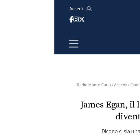
Vai al contenuto
Accedi
Radio Monte Carlo
›
Articoli
›
Cine
HOME
James Egan, il 
RADIO
diven
WEB
RADIO
Dicono ci sia un