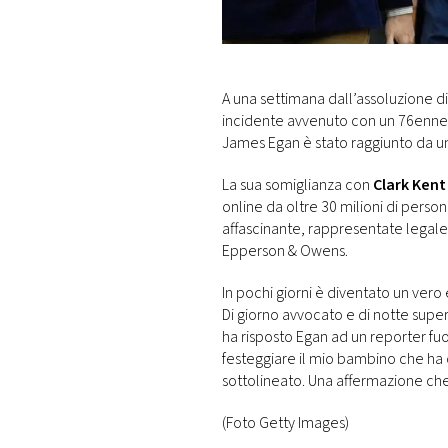
DI
MONACO
RMC
A una settimana dall’assoluzione d
CONSIGLIA
incidente avvenuto con un 76enne su
James Egan è stato raggiunto da un
La sua somiglianza con
Clark Kent
online da oltre 30 milioni di pers
affascinante, rappresentate legale d
Epperson & Owens.
In pochi giorni è diventato un vero
Di giorno avvocato e di notte supe
ha risposto Egan ad un reporter fu
festeggiare il mio bambino che ha 
sottolineato. Una affermazione che g
(Foto Getty Images)