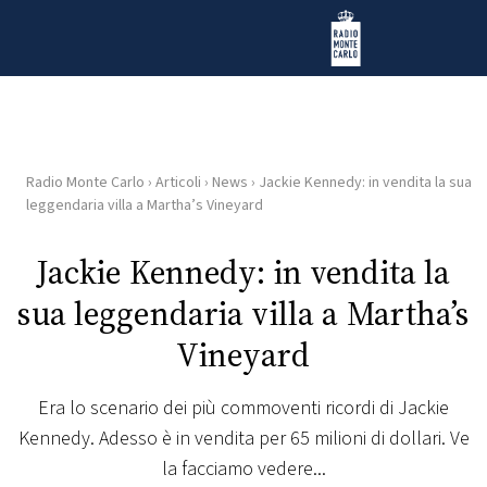
Vai al contenuto
Radio Monte Carlo
Radio Monte Carlo
›
Articoli
›
News
›
Jackie Kennedy: in vendita la sua
HOME
leggendaria villa a Martha’s Vineyard
RADIO
Jackie Kennedy: in vendita la
sua leggendaria villa a Martha’s
WEB
RADIO
Vineyard
PLAYLIST
Era lo scenario dei più commoventi ricordi di Jackie
Kennedy. Adesso è in vendita per 65 milioni di dollari. Ve
NEWS
la facciamo vedere...