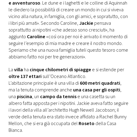
e avventuroso
. Le dune e i laghetti e le colline di Aquinnah
le diedero la possibilità di creare un mondo in cui si viveva
vicino alla natura, in famiglia, con gli amici, e sopratutto, con
i libri più amati». Secondo Caroline,
Jackie
pensava
soprattutto ai nipotini «che adesso sono cresciuti», ha
aggiunto
Caroline
«così ora per noi è arrivato il momento di
seguire l’esempio di mia madre e creare il nostro mondo.
Speriamo che una nuova famiglia tuteli questo tesoro come
abbiamo fatto noi per tre generazioni».
La
villa
ha
cinque chilometri di spiagge
e si estende per
oltre 137 ettari
sull’Oceano Atlantico.
L’abitazione principale è una villa di
600 metri quadrati
,
ma la tenuta comprende anche
una casa per gli ospiti
,
una
piscina
, un
campo da tennis
e una casetta su un
albero fatta apposta per i nipotini. Jackie aveva fatto seguire
i lavori della villa all’architetto Hugh Newell Jacobson; il
verde della tenuta era stato invece affidato a Rachel Bunny
Mellon, che si era già occupata del
Roseto
della Casa
Bianca.