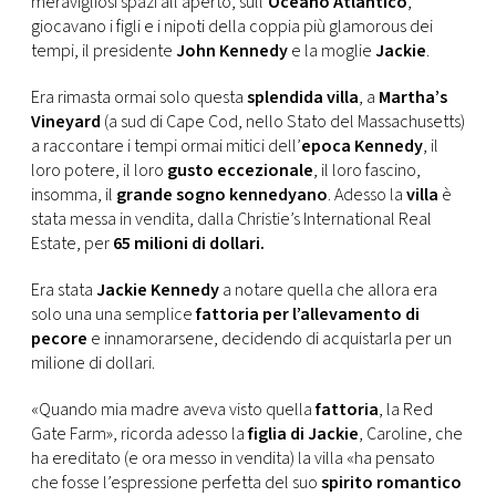
meravigliosi spazi all’aperto, sull’
Oceano Atlantico
,
CONSIGLIA
giocavano i figli e i nipoti della coppia più glamorous dei
tempi, il presidente
John Kennedy
e la moglie
Jackie
.
Era rimasta ormai solo questa
splendida villa
, a
Martha’s
Vineyard
(a sud di Cape Cod, nello Stato del Massachusetts)
a raccontare i tempi ormai mitici dell’
epoca Kennedy
, il
loro potere, il loro
gusto eccezionale
, il loro fascino,
insomma, il
grande sogno kennedyano
. Adesso la
villa
è
stata messa in vendita, dalla Christie’s International Real
Estate, per
65 milioni di dollari.
Era stata
Jackie Kennedy
a notare quella che allora era
solo una una semplice
fattoria per l’allevamento di
pecore
e innamorarsene, decidendo di acquistarla per un
milione di dollari.
«Quando mia madre aveva visto quella
fattoria
, la Red
Gate Farm», ricorda adesso la
figlia di Jackie
, Caroline, che
ha ereditato (e ora messo in vendita) la villa «ha pensato
che fosse l’espressione perfetta del suo
spirito romantico