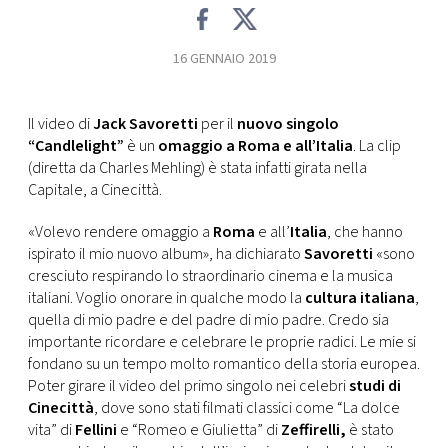
CONSIGLIA
16 GENNAIO 2019
Il video di
Jack Savoretti
per il
nuovo singolo
“Candlelight”
è un
omaggio a Roma e all’Italia
. La clip
(diretta da Charles Mehling) è stata infatti girata nella
Capitale, a Cinecittà.
«Volevo rendere omaggio a
Roma
e all’
Italia
, che hanno
ispirato il mio nuovo album», ha dichiarato
Savoretti
«sono
cresciuto respirando lo straordinario cinema e la musica
italiani. Voglio onorare in qualche modo la
cultura italiana
,
quella di mio padre e del padre di mio padre. Credo sia
importante ricordare e celebrare le proprie radici. Le mie si
fondano su un tempo molto romantico della storia europea.
Poter girare il video del primo singolo nei celebri
studi di
Cinecittà
, dove sono stati filmati classici come “La dolce
vita” di
Fellini
e “Romeo e Giulietta” di
Zeffirelli,
è stato