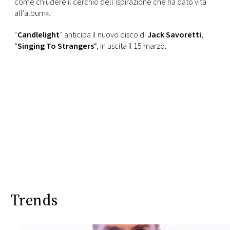
come chiudere il cerchio dell’ispirazione che ha dato vita
all’album».
“
Candlelight
” anticipa il nuovo disco di
Jack Savoretti
,
“
Singing To Strangers
“, in uscita il 15 marzo.
Trends