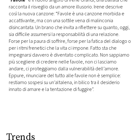
“
Favole
” è il nuovo singolo di Irene Grandi, una ballata che
CONSIGLIA
racconta il risveglio da un amore illusorio. Irene descrive
così la nuova canzone: “Favole è una canzone morbida e
accattivante, ma con una sottile vena di malinconia
disincantata. Un brano che invita a riflettere su quanto, oggi,
sia difficile assumersi la responsabilità di una relazione.
Forse per la paura di soffrire, forse per la fatica del dialogo o
per i ritmi frenetici che la vita ci impone. Fatto sta che
impegnarsi davvero è diventato complicato. Non sappiamo
più scegliere di credere nelle favole, non ci lasciamo
andare, ci proteggiamo dalla vulnerabilità dell’amore.
Eppure, rinunciare del tutto alle favole non è semplice:
restiamo sospesi su un’altalena, in bilico tra il desiderio
innato di amare e la tentazione di fuggire”.
Trends