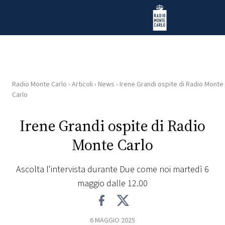
Vai al contenuto
Radio Monte Carlo
Radio Monte Carlo
›
Articoli
›
News
›
Irene Grandi ospite di Radio Monte
HOME
Carlo
RADIO
Irene Grandi ospite di Radio
Monte Carlo
WEB
RADIO
Ascolta l'intervista durante Due come noi martedì 6
maggio dalle 12.00
PLAYLIST
NEWS
6 MAGGIO 2025