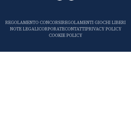
REGOLAMENTO CONCORSI
REGOLAMENTI GIOCHI LIBERI
NOTE LEGALI
CORPORATE
CONTATTI
PRIVACY POLICY
COOKIE POLICY