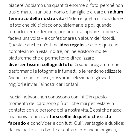
piacere. Abbiamo una quantità enorme di foto: perché non
trasformarle in un patrimonio di famiglia e creare un
album
tematico della nostra vita
? L’idea è quella di individuare
le foto che più ci piacciono, sistemarle e poi, quando i
tempi lo permetteranno, portarle a sviluppare – come si
faceva una volta – e confezionare un album dei ricordi.
Questa è anche un’ottima
idea regalo
se avete qualche
compleanno in vista. Inoltre, online esistono molte
piattaforme che ci permettono di realizzare
divertentissimi collage di foto
. Ci sono programmi che
trasformano le fotografie in fumetti, o le rendono stilizzate.
Anche in questo caso, possiamo selezionare gli scatti
migliori e inviarli ai nostri cari lontani.
I social network non conoscono confini. E in questo
momento delicato sono più utili che mai per restare in
contatto con le persone della nostra vita. È così che nasce
una nuova tendenza:
farsi selfie di quello che si sta
facendo
e condividerle con tutti. Qui il vantaggio è duplice:
da una parte, ci si diverte a scattare foto anche originali,