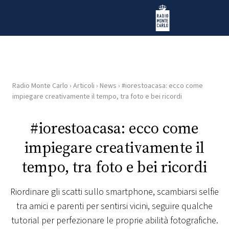
Vai al contenuto
Radio Monte Carlo
Radio Monte Carlo
›
Articoli
›
News
›
#iorestoacasa: ecco come
HOME
impiegare creativamente il tempo, tra foto e bei ricordi
RADIO
#iorestoacasa: ecco come
impiegare creativamente il
WEB
RADIO
tempo, tra foto e bei ricordi
PLAYLIST
Riordinare gli scatti sullo smartphone, scambiarsi selfie
tra amici e parenti per sentirsi vicini, seguire qualche
NEWS
tutorial per perfezionare le proprie abilità fotografiche.