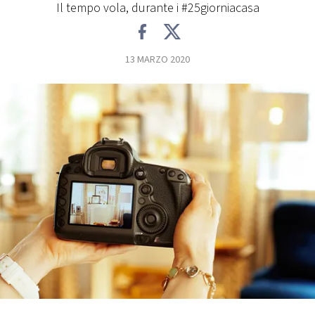
Il tempo vola, durante i #25giorniacasa
FOTO
13 MARZO 2020
CONCORSI
EVENTI
VIDEO
TV
PRINCIPATO
DI
MONACO
RMC