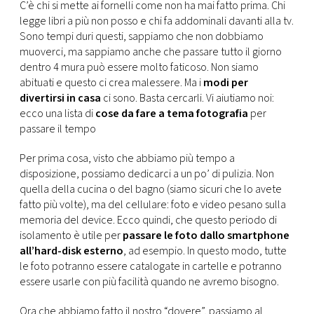
CONSIGLIA
C’è chi si mette ai fornelli come non ha mai fatto prima. Chi
legge libri a più non posso e chi fa addominali davanti alla tv.
Sono tempi duri questi, sappiamo che non dobbiamo
muoverci, ma sappiamo anche che passare tutto il giorno
dentro 4 mura può essere molto faticoso. Non siamo
abituati e questo ci crea malessere. Ma i
modi per
divertirsi in casa
ci sono. Basta cercarli. Vi aiutiamo noi:
ecco una lista di
cose da fare a tema fotografia
per
passare il tempo
Per prima cosa, visto che abbiamo più tempo a
disposizione, possiamo dedicarci a un po’ di pulizia. Non
quella della cucina o del bagno (siamo sicuri che lo avete
fatto più volte), ma del cellulare: foto e video pesano sulla
memoria del device. Ecco quindi, che questo periodo di
isolamento è utile per
passare le foto dallo smartphone
all’hard-disk esterno
, ad esempio. In questo modo, tutte
le foto potranno essere catalogate in cartelle e potranno
essere usarle con più facilità quando ne avremo bisogno.
Ora che abbiamo fatto il nostro “dovere”, passiamo al