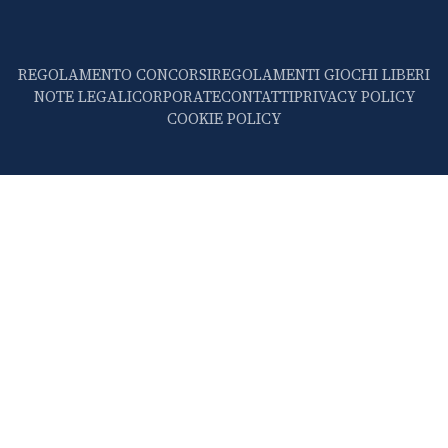
REGOLAMENTO CONCORSI
REGOLAMENTI GIOCHI LIBERI
NOTE LEGALI
CORPORATE
CONTATTI
PRIVACY POLICY
COOKIE POLICY