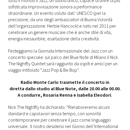
tutto il mondo il Jazz, un sound unico, capace di unire la più
CONSIGLIA
sofisticata improvvisazione sonora a performance
straordinarie. Un evento voluto dall’ UNESCO (per la
precisione, da uno degli ambasciatori di Buona Volontà
dell’organizzazione: Herbie Hancock) e nato nel 2011 per
celebrare un genere musicale che è anche stile di vita,
energia inesauribile, esaltazione della creatività.
Festeggiamo la Giornata Internazionale del Jazz con un
concerto speciale: sul palco del Blue Note di Milano il Nick
The Nightfly Quintet sarà raggiunto da ospiti e amici per un
viaggio intitolato “Jazz Pop & Be Bop”.
Radio Monte Carlo trasmette il concerto in
diretta dallo studio al Blue Note, dalle 20.00 alle 00.00.
A condurre, Rosaria Renna e Isabella Eleodori.
Nick The Nightfly ha dichiarato: “Rielaboreremo alcuni
standard e capolavori senza tempo, con sonorità
contemporanee per celebrare il jazz come linguaggio
universale. Il nostro desiderio nel Giorno dell’International