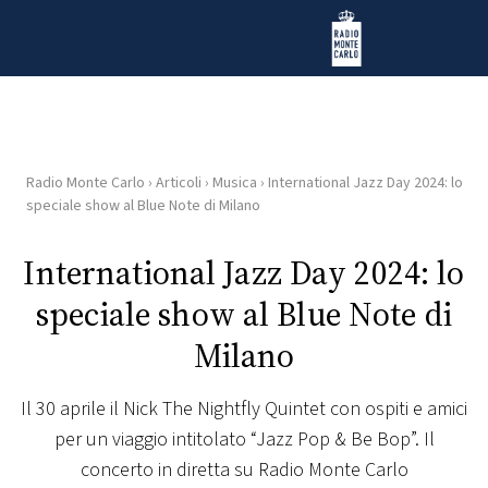
Vai al contenuto
Radio Monte Carlo
Radio Monte Carlo
›
Articoli
›
Musica
›
International Jazz Day 2024: lo
HOME
speciale show al Blue Note di Milano
RADIO
International Jazz Day 2024: lo
speciale show al Blue Note di
WEB
RADIO
Milano
PLAYLIST
Il 30 aprile il Nick The Nightfly Quintet con ospiti e amici
per un viaggio intitolato “Jazz Pop & Be Bop”. Il
NEWS
concerto in diretta su Radio Monte Carlo