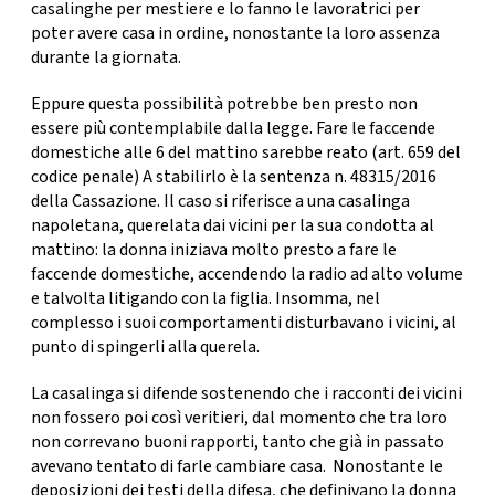
CONSIGLIA
casalinghe per mestiere e lo fanno le lavoratrici per
poter avere casa in ordine, nonostante la loro assenza
durante la giornata.
Eppure questa possibilità potrebbe ben presto non
essere più contemplabile dalla legge. Fare le faccende
domestiche alle 6 del mattino sarebbe reato (art. 659 del
codice penale) A stabilirlo è
la sentenza n. 48315/2016
della Cassazione. Il caso si riferisce a una casalinga
napoletana, querelata dai vicini per la sua condotta al
mattino: la donna iniziava molto presto a fare le
faccende domestiche, accendendo la radio ad alto volume
e talvolta litigando con la figlia. Insomma, nel
complesso i suoi comportamenti disturbavano i vicini, al
punto di spingerli alla querela.
La casalinga si difende sostenendo che i racconti dei vicini
non fossero poi così veritieri, dal momento che tra loro
non correvano buoni rapporti, tanto che già in passato
avevano tentato di farle cambiare casa. Nonostante le
deposizioni dei testi della difesa, che definivano la donna