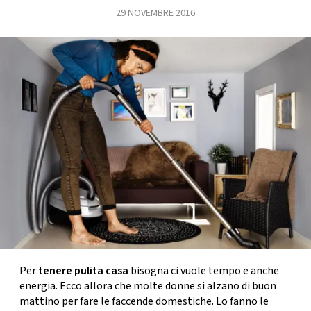
29 NOVEMBRE 2016
FOTO
CONCORSI
EVENTI
VIDEO
TV
PRINCIPATO
DI
MONACO
Per
tenere pulita casa
bisogna ci vuole tempo e anche
energia. Ecco allora che molte donne si alzano di buon
RMC
mattino per fare le faccende domestiche. Lo fanno le