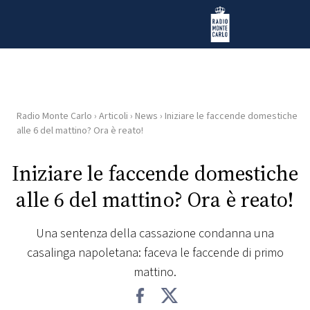
Vai al contenuto
Radio Monte Carlo
Radio Monte Carlo
›
Articoli
›
News
›
Iniziare le faccende domestiche
HOME
alle 6 del mattino? Ora è reato!
RADIO
Iniziare le faccende domestiche
alle 6 del mattino? Ora è reato!
WEB
RADIO
Una sentenza della cassazione condanna una
casalinga napoletana: faceva le faccende di primo
PLAYLIST
mattino.
NEWS