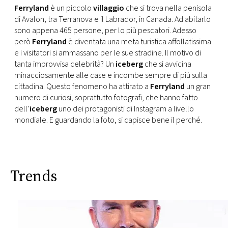
CONSIGLIA
Ferryland
è un piccolo
villaggio
che si trova nella penisola
di Avalon, tra Terranova e il Labrador, in Canada. Ad abitarlo
sono appena 465 persone, per lo più pescatori. Adesso
però
Ferryland
è diventata una meta turistica affollatissima
e i visitatori si ammassano per le sue stradine. Il motivo di
tanta improvvisa celebrità? Un
iceberg
che si avvicina
minacciosamente alle case e incombe sempre di più sulla
cittadina. Questo fenomeno ha attirato a
Ferryland
un gran
numero di curiosi, soprattutto fotografi, che hanno fatto
dell’
iceberg
uno dei protagonisti di Instagram a livello
mondiale. E guardando la foto, si capisce bene il perché.
Trends