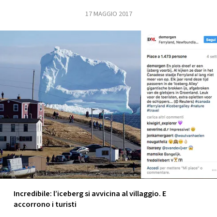
17 MAGGIO 2017
FOTO
CONCORSI
EVENTI
VIDEO
TV
PRINCIPATO
DI
MONACO
Incredibile: l’iceberg si avvicina al villaggio. E
accorrono i turisti
RMC