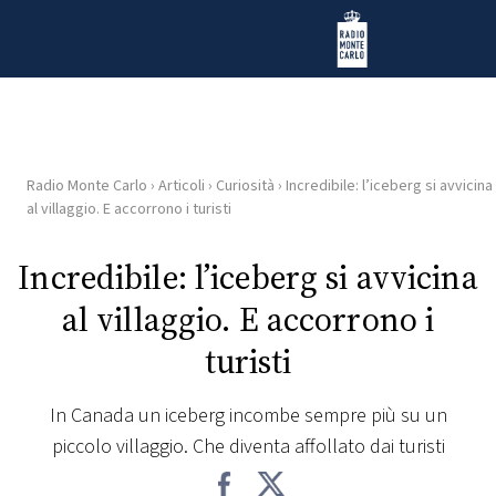
Vai al contenuto
Radio Monte Carlo
Radio Monte Carlo
›
Articoli
›
Curiosità
›
Incredibile: l’iceberg si avvicina
HOME
al villaggio. E accorrono i turisti
RADIO
Incredibile: l’iceberg si avvicina
al villaggio. E accorrono i
WEB
RADIO
turisti
PLAYLIST
In Canada un iceberg incombe sempre più su un
piccolo villaggio. Che diventa affollato dai turisti
NEWS