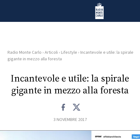
Vai al contenuto
Radio Monte Carlo
Radio Monte Carlo
›
Articoli
›
Lifestyle
›
Incantevole e utile: la spirale
HOME
gigante in mezzo alla foresta
RADIO
Incantevole e utile: la spirale
gigante in mezzo alla foresta
WEB
RADIO
PLAYLIST
3 NOVEMBRE 2017
NEWS