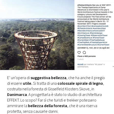
FOTO
CONCORSI
EVENTI
VIDEO
TV
E’ un’opera di
suggestiva bellezza
, che ha anche il pregio
di essere
utile.
Si tratta di una
colossale spirale di legno
,
PRINCIPATO
costruita nella foresta di Gisselfeld Klosters Skove, in
DI
Danimarca
. A progettarla è stato lo studio di architettura
MONACO
EFFEKT. Lo scopo? Far sì che turisti e trekker potessero
ammirare la
bellezza della foresta
, che è una riserva
RMC
protetta, senza causarle danni.