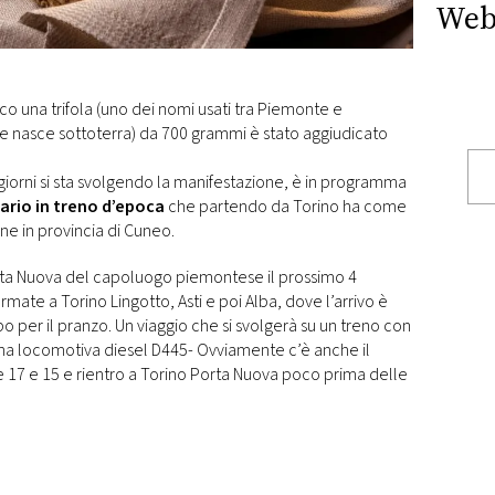
Web
nco una trifola (uno dei nomi usati tra Piemonte e
e nasce sottoterra) da 700 grammi è stato aggiudicato
giorni si sta svolgendo la manifestazione, è in programma
rario in treno d’epoca
che partendo da Torino ha come
ne in provincia di Cuneo.
rta Nuova del capoluogo piemontese il prossimo 4
mate a Torino Lingotto, Asti e poi Alba, dove l’arrivo è
po per il pranzo. Un viaggio che si svolgerà su un treno con
na locomotiva diesel D445- Ovviamente c’è anche il
le 17 e 15 e rientro a Torino Porta Nuova poco prima delle