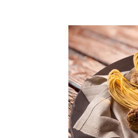
PLAYLIST
NEWS
FOTO
CONCORSI
EVENTI
VIDEO
TV
PRINCIPATO