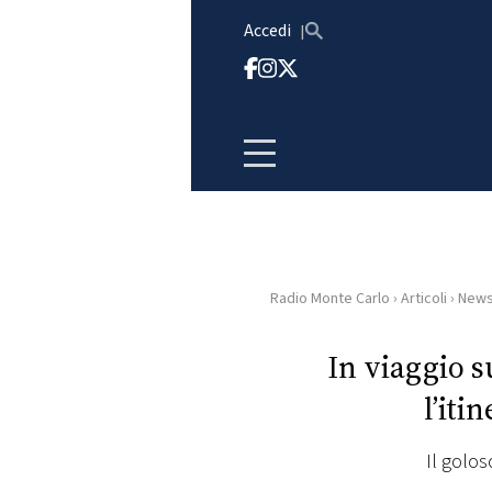
Vai al contenuto
Accedi
Radio Monte Carlo
›
Articoli
›
New
HOME
In viaggio s
RADIO
l’iti
WEB
RADIO
Il golos