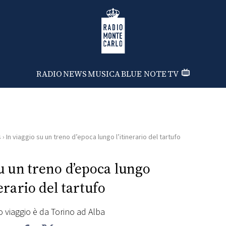
Radio Monte Carlo
RADIO
NEWS
MUSICA
BLUE NOTE
TV
s
›
In viaggio su un treno d’epoca lungo l’itinerario del tartufo
u un treno d’epoca lungo
nerario del tartufo
o viaggio è da Torino ad Alba