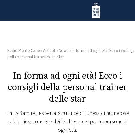
Vai al contenuto
Radio Monte Carlo
Radio Monte Carlo
›
Articoli
›
News
›
In forma ad ogni età! Ecco i consigli
HOME
della personal trainer delle star
RADIO
In forma ad ogni età! Ecco i
consigli della personal trainer
WEB
RADIO
delle star
PLAYLIST
Emily Samuel, esperta istruttrice di fitness di numerose
celebrities, consiglia dei facili esercizi per le persone di
NEWS
ogni età.