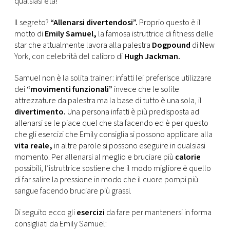
qualsiasi età!
CONSIGLIA
Il segreto?
“Allenarsi divertendosi”.
Proprio questo è il
motto di
Emily Samuel,
la famosa istruttrice di fitness delle
star che attualmente lavora alla palestra
Dogpound
di New
York, con celebrità del calibro di
Hugh Jackman.
Samuel non è la solita trainer: infatti lei preferisce utilizzare
dei
“movimenti funzionali”
invece che le solite
attrezzature da palestra ma la base di tutto è una sola, il
divertimento.
Una persona infatti è più predisposta ad
allenarsi se le piace quel che sta facendo ed è per questo
che gli esercizi che Emily consiglia si possono applicare alla
vita reale,
in altre parole si possono eseguire in qualsiasi
momento. Per allenarsi al meglio e bruciare più
calorie
possibili, l’istruttrice sostiene che il modo migliore è quello
di far salire la pressione in modo che il cuore pompi più
sangue facendo bruciare più grassi.
Di seguito ecco gli
esercizi
da fare per mantenersi in forma
consigliati da Emily Samuel: