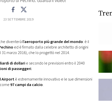
roporto di Pechino. Guarda il video!
Tre
23 SETTEMBRE 2019
 che diventerà
l’aeroporto più grande del mondo
: è il
 Pechino
ed è firmato dalla celebre architetto di origini
l 31 marzo 2016), che lo progettò nel 2014.
liardi di dollari
e secondo le previsioni entro il 2040
lioni di passeggeri
.
 Airport
è estremamente innovativo e le sue dimensioni
de come
97 campi da calcio
.