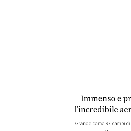
PLAYLIST
NEWS
FOTO
CONCORSI
EVENTI
VIDEO
Immenso e pro
l’incredibile a
TV
Grande come 97 campi di c
PRINCIPATO