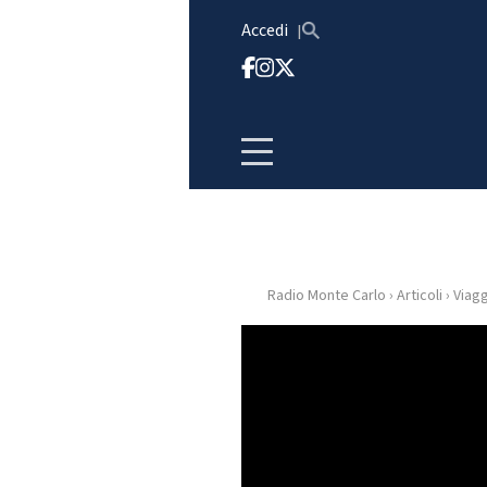
Vai al contenuto
Accedi
Radio Monte Carlo
›
Articoli
›
Viagg
HOME
RADIO
WEB
RADIO