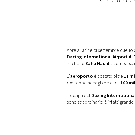
spettacolare ae
DI
MONACO
RMC
CONSIGLIA
Apre alla fine di settembre quello
Daxing International Airport di
irachene
Zaha Hadid
(scomparsa i
L’
aeroporto
è costato oltre
11 mi
dovrebbe accogliere circa
100 mi
Il design del
Daxing International
sono straordinarie: è infatti gran