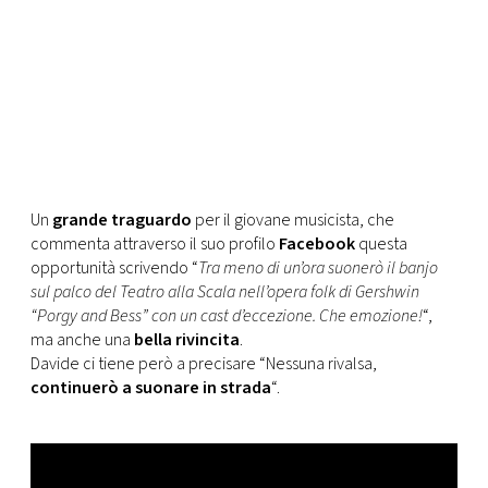
Un
grande traguardo
per il giovane musicista, che
commenta attraverso il suo profilo
Facebook
questa
opportunità scrivendo “
Tra meno di un’ora suonerò il banjo
sul palco del Teatro alla Scala nell’opera folk di Gershwin
“Porgy and Bess” con un cast d’eccezione. Che emozione!
“,
ma anche una
bella rivincita
.
Davide ci tiene però a precisare “Nessuna rivalsa,
continuerò a suonare in strada
“.