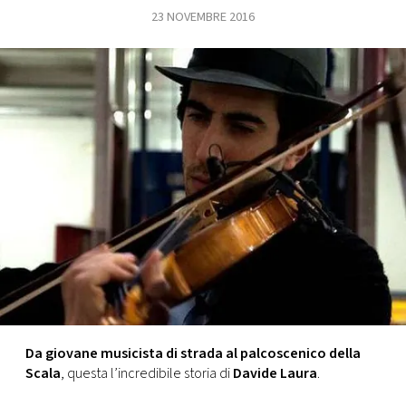
23 NOVEMBRE 2016
FOTO
CONCORSI
EVENTI
VIDEO
TV
PRINCIPATO
DI
MONACO
Da giovane musicista di strada al palcoscenico della
Scala
, questa l’incredibile storia di
Davide Laura
.
RMC