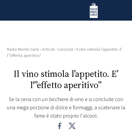
Vai al contenuto
Radio Monte Carlo
Radio Monte Carlo
›
Articoli
›
Curiosità
›
Il vino stimola l’appetito. E’
HOME
l'”effetto aperitivo”
RADIO
Il vino stimola l’appetito. E’
l'”effetto aperitivo”
WEB
RADIO
Se la cena con un bicchiere di vino e si conclude con
una mega porzione di dolce e formaggi, a scatenare la
PLAYLIST
fame è stato proprio l'alcool.
NEWS