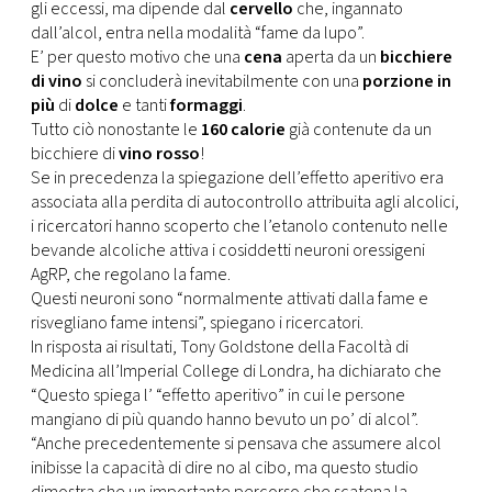
CONSIGLIA
gli eccessi, ma dipende dal
cervello
che, ingannato
dall’alcol, entra nella modalità “fame da lupo”.
E’ per questo motivo che una
cena
aperta da un
bicchiere
di vino
si concluderà inevitabilmente con una
porzione in
più
di
dolce
e tanti
formaggi
.
Tutto ciò nonostante le
160 calorie
già contenute da un
bicchiere di
vino rosso
!
Se in precedenza la spiegazione dell’effetto aperitivo era
associata alla perdita di autocontrollo attribuita agli alcolici,
i ricercatori hanno scoperto che l’etanolo contenuto nelle
bevande alcoliche attiva i cosiddetti neuroni oressigeni
AgRP, che regolano la fame.
Questi neuroni sono “normalmente attivati dalla fame e
risvegliano fame intensi”, spiegano i ricercatori.
In risposta ai risultati, Tony Goldstone della Facoltà di
Medicina all’Imperial College di Londra, ha dichiarato che
“Questo spiega l’ “effetto aperitivo” in cui le persone
mangiano di più quando hanno bevuto un po’ di alcol”.
“Anche precedentemente si pensava che assumere alcol
inibisse la capacità di dire no al cibo, ma questo studio