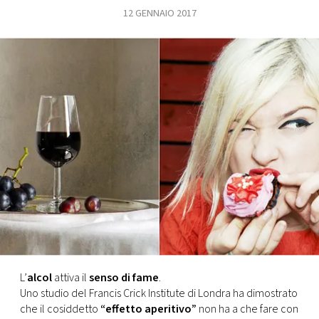
12 GENNAIO 2017
FOTO
CONCORSI
EVENTI
VIDEO
TV
PRINCIPATO
DI
MONACO
L’
alcol
attiva il
senso di fame
.
Uno studio del Francis Crick Institute di Londra ha dimostrato
RMC
che il cosiddetto
“effetto aperitivo”
non ha a che fare con