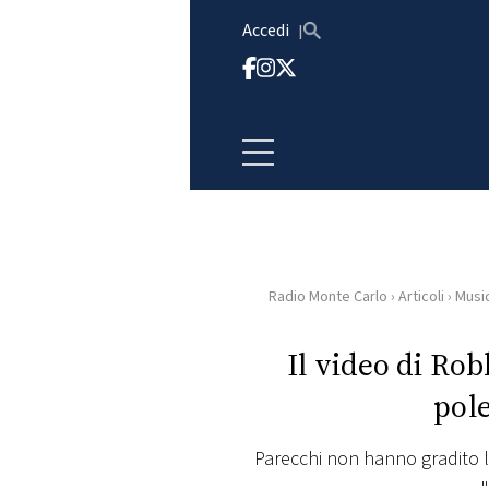
Vai al contenuto
Accedi
Radio Monte Carlo
›
Articoli
›
Musi
HOME
Il video di Rob
RADIO
pol
WEB
RADIO
Parecchi non hanno gradito la