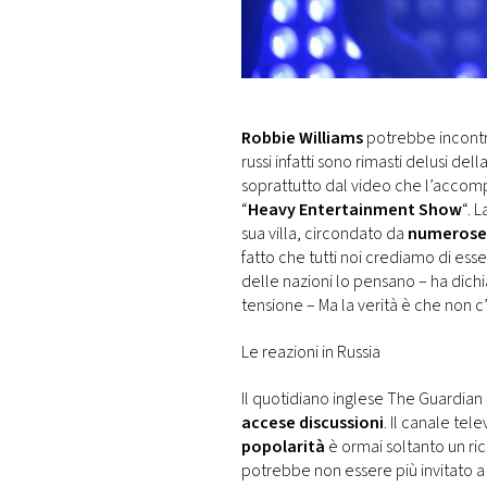
DI
MONACO
RMC
CONSIGLIA
Robbie
Williams
potrebbe incontrar
russi infatti sono rimasti delusi del
soprattutto dal video che l’accom
“
Heavy Entertainment Show
“. 
sua villa, circondato da
numerose 
fatto che tutti noi crediamo di esse
delle nazioni lo pensano – ha dichi
tensione – Ma la verità è che non 
Le reazioni in Russia
Il quotidiano inglese The Guardian 
accese discussioni
. Il canale tel
popolarità
è ormai soltanto un ri
potrebbe non essere più invitato a