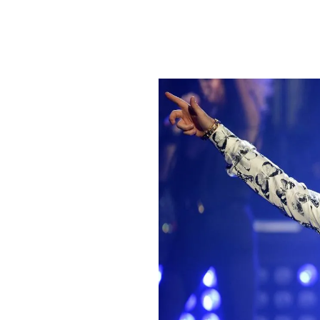
PLAYLIST
NEWS
FOTO
CONCORSI
EVENTI
VIDEO
TV
PRINCIPATO