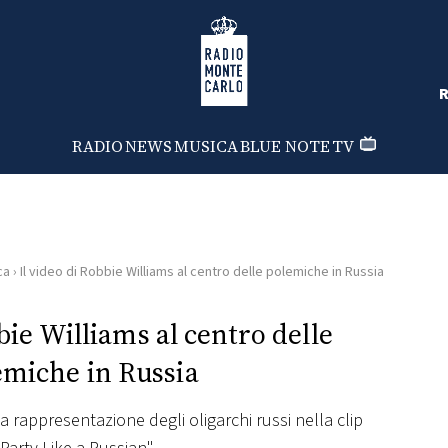
Radio Monte Carlo
R
RADIO
NEWS
MUSICA
BLUE NOTE
TV
ca
›
Il video di Robbie Williams al centro delle polemiche in Russia
bie Williams al centro delle
emiche in Russia
 rappresentazione degli oligarchi russi nella clip