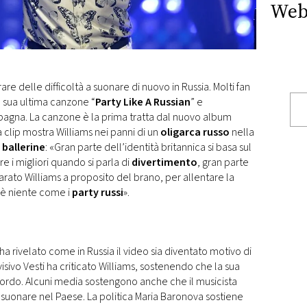
Web
e delle difficoltà a suonare di nuovo in Russia. Molti fan
la sua ultima canzone “
Party Like A Russian
” e
pagna. La canzone è la prima tratta dal nuovo album
La clip mostra Williams nei panni di un
oligarca russo
nella
ballerine
: «Gran parte dell’identità britannica si basa sul
re i migliori quando si parla di
divertimento
, gran parte
arato Williams a proposito del brano, per allentare la
c’è niente come i
party russi
».
ha rivelato come in Russia il video sia diventato motivo di
evisivo Vesti ha criticato Williams, sostenendo che la sua
cordo. Alcuni media sostengono anche che il musicista
 suonare nel Paese. La politica Maria Baronova sostiene