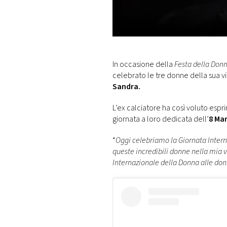
DI
MONACO
RMC
CONSIGLIA
In occasione della
Festa della Don
celebrato le tre donne della sua vi
Sandra.
L’ex calciatore ha così voluto esp
giornata a loro dedicata dell’
8 Ma
“
Oggi celebriamo la Giornata Inter
queste incredibili donne nella mia v
Internazionale della Donna alle donne