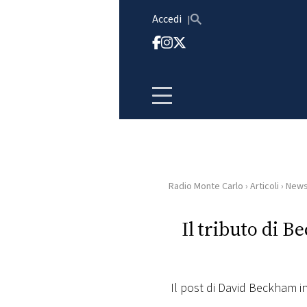
Vai al contenuto
Accedi
Radio Monte Carlo
›
Articoli
›
New
HOME
Il tributo di Be
RADIO
WEB
RADIO
Il post di David Beckham i