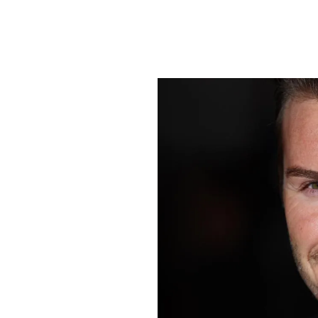
PLAYLIST
NEWS
FOTO
CONCORSI
EVENTI
VIDEO
TV
PRINCIPATO