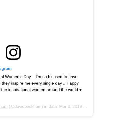
tagram
onal Women’s Day .. I’m so blessed to have
 they inspire me every single day .. Happy
 the inspirational women around the world ♥️
kham
(@davidbeckham) in data:
Mar 8, 2019 at 12:50 PST