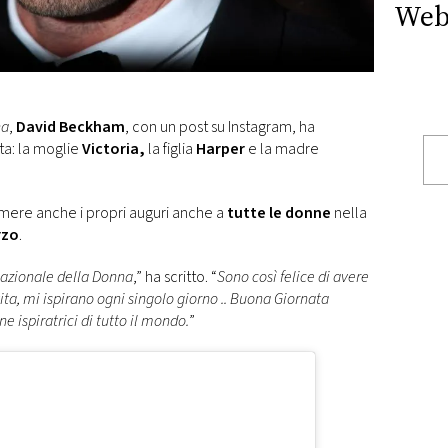
Web
na
,
David Beckham
, con un post su Instagram, ha
ta: la moglie
Victoria,
la figlia
Harper
e la madre
rimere anche i propri auguri anche a
tutte le donne
nella
rzo
.
nazionale della Donna
,” ha scritto. “
Sono così felice di avere
ita, mi ispirano ogni singolo giorno .. Buona Giornata
 ispiratrici di tutto il mondo.
”