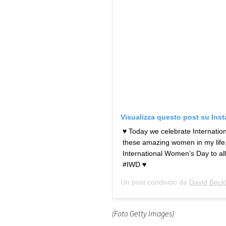
Visualizza questo post su Ins
♥️ Today we celebrate Internati
these amazing women in my life,
International Women’s Day to all
#IWD ♥️
Un post condiviso da
David Bec
(Foto Getty Images)