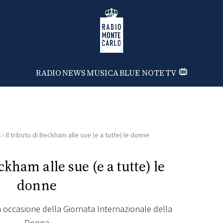
Radio Monte Carlo
RADIO
NEWS
MUSICA
BLUE NOTE
TV
s
›
Il tributo di Beckham alle sue (e a tutte) le donne
ckham alle sue (e a tutte) le
donne
n occasione della Giornata Internazionale della