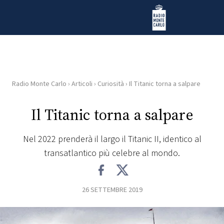
Vai al contenuto
Radio Monte Carlo
Radio Monte Carlo
›
Articoli
›
Curiosità
›
Il Titanic torna a salpare
HOME
Il Titanic torna a salpare
RADIO
Nel 2022 prenderà il largo il Titanic II, identico al
WEB
transatlantico più celebre al mondo.
RADIO
PLAYLIST
26 SETTEMBRE 2019
NEWS