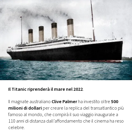
FOTO
CONCORSI
EVENTI
VIDEO
TV
Il Titanic riprenderà il mare nel 2022
.
PRINCIPATO
Il magnate australiano
Clive Palmer
ha investito oltre
500
DI
milioni di dollari
per creare la replica del transatlantico più
MONACO
famoso al mondo, che compirà il suo viaggio inaugurale a
110 anni di distanza dall’affondamento che il cinema ha reso
RMC
celebre.