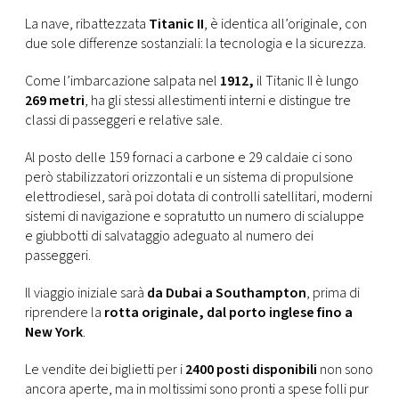
CONSIGLIA
La nave, ribattezzata
Titanic II
, è identica all’originale, con
due sole differenze sostanziali: la tecnologia e la sicurezza.
Come l’imbarcazione salpata nel
1912,
il Titanic II è lungo
269 metri
, ha gli stessi allestimenti interni e distingue tre
classi di passeggeri e relative sale.
Al posto delle 159 fornaci a carbone e 29 caldaie ci sono
però stabilizzatori orizzontali e un sistema di propulsione
elettrodiesel, sarà poi dotata di controlli satellitari, moderni
sistemi di navigazione e sopratutto un numero di scialuppe
e giubbotti di salvataggio adeguato al numero dei
passeggeri.
Il viaggio iniziale sarà
da Dubai a Southampton
, prima di
riprendere la
rotta originale, dal porto inglese fino a
New York
.
Le vendite dei biglietti per i
2400 posti disponibili
non sono
ancora aperte, ma in moltissimi sono pronti a spese folli pur