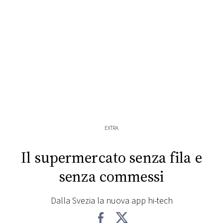
FOTO
CONCORSI
EVENTI
VIDEO
EXTRA
TV
Il supermercato senza fila e
PRINCIPATO
senza commessi
DI
MONACO
Dalla Svezia la nuova app hi-tech
RMC