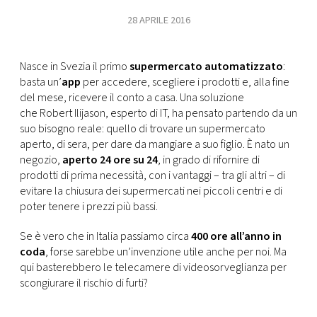
CONSIGLIA
28 APRILE 2016
Nasce in
Svezia il primo
supermercato automatizzato
:
basta un’
app
per accedere, scegliere i prodotti e, alla fine
del mese, ricevere il conto a casa. Una soluzione
che Robert Ilijason, esperto di IT, ha pensato partendo da un
suo bisogno reale: quello di trovare un supermercato
aperto, di sera, per dare da mangiare a suo figlio. È nato un
negozio,
aperto 24 ore su 24
, in grado di rifornire di
prodotti di prima necessità, con i vantaggi – tra gli altri – di
evitare la chiusura dei supermercati nei piccoli centri e di
poter tenere i prezzi più bassi.
Se è vero che in Italia passiamo circa
400 ore all’anno in
coda
, forse sarebbe un’invenzione utile anche per noi. Ma
qui basterebbero le telecamere di videosorveglianza per
scongiurare il rischio di furti?