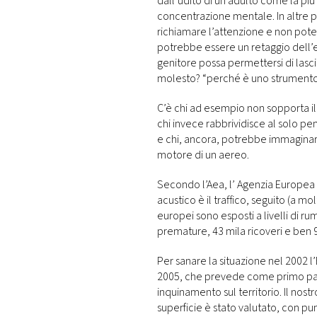
dall’udito di un adulto come la più 
concentrazione mentale. In altre 
richiamare l’attenzione e non pote
potrebbe essere un retaggio dell’
genitore possa permettersi di lasci
molesto? “perché è uno strumento 
C’è chi ad esempio non sopporta il
chi invece rabbrividisce al solo pe
e chi, ancora, potrebbe immagina
motore di un aereo.
Secondo l’Aea, l’ Agenzia Europea 
acustico è il traffico, seguito (a mo
europei sono esposti a livelli di ru
premature, 43 mila ricoveri e ben 9
Per sanare la situazione nel 2002 l’
2005, che prevede come primo passo
inquinamento sul territorio. Il nost
superficie è stato valutato, con pu