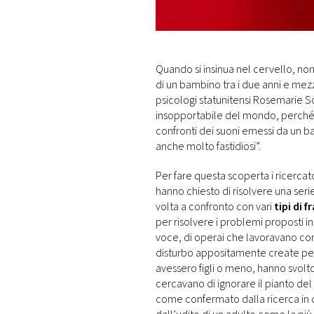
DI
MONACO
RMC
Quando si insinua nel cervello, non 
CONSIGLIA
di un bambino tra i due anni e mez
psicologi statunitensi Rosemarie 
insopportabile del mondo, perché, 
confronti dei suoni emessi da un b
anche molto fastidiosi”.
Per fare questa scoperta i ricercato
hanno chiesto di risolvere una seri
volta a confronto con vari
tipi di 
per risolvere i problemi proposti 
voce, di operai che lavoravano con 
disturbo appositamente create per 
avessero figli o meno, hanno svolt
cercavano di ignorare il pianto del 
come confermato dalla ricerca in 