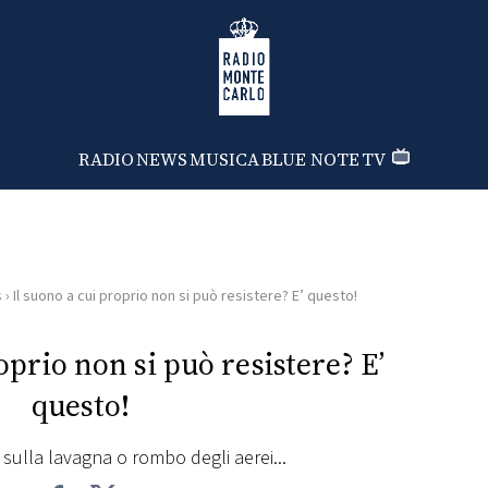
Radio Monte Carlo
RADIO
NEWS
MUSICA
BLUE NOTE
TV
s
›
Il suono a cui proprio non si può resistere? E’ questo!
oprio non si può resistere? E’
questo!
 sulla lavagna o rombo degli aerei...