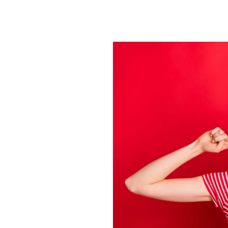
PLAYLIST
NEWS
FOTO
CONCORSI
EVENTI
VIDEO
TV
PRINCIPATO