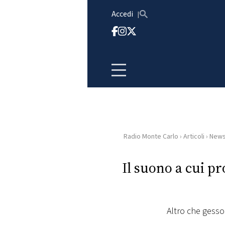
Vai al contenuto
Accedi
Radio Monte Carlo
›
Articoli
›
New
HOME
Il suono a cui pr
RADIO
WEB
RADIO
Altro che gesso