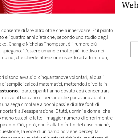
Web
consente di fare altro oltre che a innervosire. E’ il pianto
zo e i quattro anni d’età che, secondo uno studio degli
Sokol Chang e Nicholas Thompson, è il rumore più
spiegano: “l’essere umano è molto più ricettivo nei
ambino, che chiede attenzione rispetto ad altri rumori,
ri si sono avvalsi di cinquantanove volontari, ai quali
e di semplici calcoli matematici, mettendoli di volta in
frastuono
. I partecipanti hanno dovuto così concentrarsi
in mezzo al baccano di persone che parlavano ad alta
una sega circolare a pochi passi e di altre fonti di
portarli all’esasperazione. E tutti, uomini e donne, che
o meno calcoli e fatto il maggior numero di errori mentre
piccolo. Ciò, però, non è affatto frutto del caso poiché,
questione, la voce di un bambino viene percepita