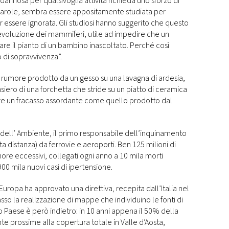
dannosa per qualsivoglia attività richieda uno sforzo di
parole, sembra essere appositamente studiata per
r essere ignorata. Gli studiosi hanno suggerito che questo
evoluzione dei mammiferi, utile ad impedire che un
are il pianto di un bambino inascoltato. Perché così
di sopravvivenza”.
 rumore prodotto da un gesso su una lavagna di ardesia,
nsiero di una forchetta che stride su un piatto di ceramica
re un fracasso assordante come quello prodotto dal
dell’ Ambiente, il primo responsabile dell’inquinamento
lta distanza) da ferrovie e aeroporti. Ben 125 milioni di
more eccessivi, collegati ogni anno a 10 mila morti
00 mila nuovi casi di ipertensione.
Europa ha approvato una direttiva, recepita dall’Italia nel
 la realizzazione di mappe che individuino le fonti di
ro Paese è però indietro: in 10 anni appena il 50% della
nte prossime alla copertura totale in Valle d’Aosta,