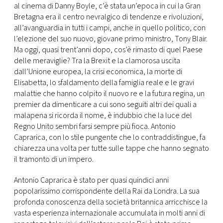
al cinema di Danny Boyle, c’è stata un’epoca in cui la Gran
Bretagna era il centro nevralgico di tendenze e rivoluzioni,
all’avanguardia in tutti i campi, anche in quello politico, con
l’elezione del suo nuovo, giovane primo ministro, Tony Blair.
Ma oggi, quasi trent’anni dopo, cos’è rimasto di quel Paese
delle meraviglie? Tra la Brexit e la clamorosa uscita
dall’Unione europea, la crisi economica, la morte di
Elisabetta, lo sfaldamento della famiglia reale e le gravi
malattie che hanno colpito il nuovo re e la futura regina, un
premier da dimenticare a cui sono seguiti altri dei quali a
malapena si ricorda il nome, è indubbio che la luce del
Regno Unito sembri farsi sempre più fioca. Antonio
Caprarica, con lo stile pungente che lo contraddistingue, fa
chiarezza una volta per tutte sulle tappe che hanno segnato
il tramonto di un impero.
Antonio Caprarica è stato per quasi quindici anni
popolarissimo corrispondente della Rai da Londra. La sua
profonda conoscenza della società britannica arricchisce la
vasta esperienza internazionale accumulata in molti anni di