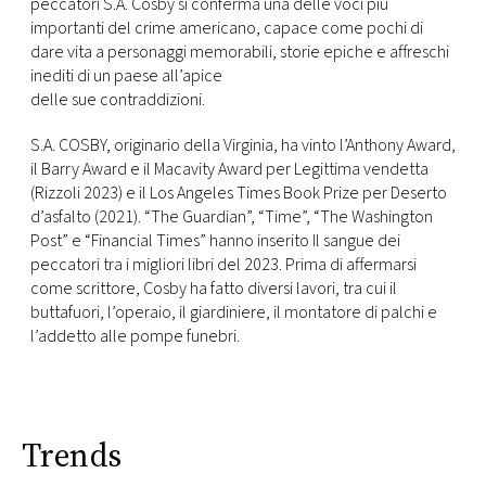
peccatori S.A. Cosby si conferma una delle voci più
importanti del crime americano, capace come pochi di
dare vita a personaggi memorabili, storie epiche e affreschi
inediti di un paese all’apice
delle sue contraddizioni.
S.A. COSBY, originario della Virginia, ha vinto l’Anthony Award,
il Barry Award e il Macavity Award per Legittima vendetta
(Rizzoli 2023) e il Los Angeles Times Book Prize per Deserto
d’asfalto (2021). “The Guardian”, “Time”, “The Washington
Post” e “Financial Times” hanno inserito Il sangue dei
peccatori tra i migliori libri del 2023. Prima di affermarsi
come scrittore, Cosby ha fatto diversi lavori, tra cui il
buttafuori, l’operaio, il giardiniere, il montatore di palchi e
l’addetto alle pompe funebri.
Trends