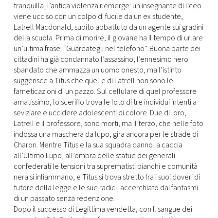
tranquilla, l’antica violenza riemerge: un insegnante di liceo
viene ucciso con un colpo di fucile da un ex studente,
Latrell Macdonald, subito abbattuto da un agente sui gradini
della scuola. Prima di morire, il giovane ha il tempo di urlare
un’ultima frase: “Guardategli nel telefono”. Buona parte dei
cittadini ha già condannato l’assassino, l’ennesimo nero
sbandato che ammazza un uomo onesto, ma l’istinto
suggerisce a Titus che quelle di Latrell non sono le
farneticazioni di un pazzo. Sul cellulare di quel professore
amatissimo, lo sceriffo trova le foto di tre individui intenti a
seviziare e uccidere adolescenti di colore. Due di loro,
Latrell e il professore, sono morti, ma il terzo, che nelle foto
indossa una maschera da lupo, gira ancora per le strade di
Charon. Mentre Titus e la sua squadra danno la caccia
all’Ultimo Lupo, all’ombra delle statue dei generali
confederati le tensioni tra suprematisti bianchi e comunità
nera si infiammano, e Titus si trova stretto fra i suoi doveri di
tutore della legge e le sue radici, accerchiato dai fantasmi
di un passato senza redenzione.
Dopo il successo di Legittima vendetta, con Il sangue dei