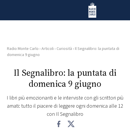
Vai al contenuto
Radio Monte Carlo
Radio Monte Carlo
›
Articoli
›
Curiosità
›
Il Segnalibro: la puntata di
HOME
domenica 9 giugno
RADIO
Il Segnalibro: la puntata di
domenica 9 giugno
WEB
RADIO
I libri più emozionanti e le interviste con gli scrittori più
amati: tutto il piacere di leggere ogni domenica alle 12
PLAYLIST
con Il Segnalibro
NEWS