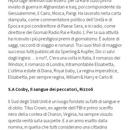
reportage televisivi dall’estero: per la Rai è stato prima
inviato di guerra in Afghanistan e Iraq, poi corrispondente da
Gerusalemme, Il Cairo, Mosca, Parigi. Ha lavorato nella carta
stampata, come commentatore politico dell’Unità e di
Epoca e poi condirettore di Paese Sera, e in radio, come
direttore dei Giornali Radio Rai e Radio 1. Per la sua attività
ha ricevuto i più prestigiosi premi di giornalismo. È autore di
saggi, racconti di viaggio e romanzi. Tra i suoi titoli di maggior
successo tutti pubblicati da Sperling & Kupfer, Dio ci salvi
dagli inglesi… o no!?, C’era una volta in Italia, Il romanzo dei
Windsor, Il romanzo di Londra, Intramontabile Elisabetta,
L’ultima estate di Diana, Royal baby, La regina imperatrice,
Elisabetta, per sempre regina, William & Harry e Carlo III.
S.A Cosby, Il sangue dei peccatori, Rizzoli
Il Sud degli Stati Uniti è un luogo fondato su fatti di sangue e
di oblio. Titus Crown, ex agente dell’FBI e primo sceriffo
nero della contea di Charon, Virginia, ha sempre vissuto
questa verità sulla sua pelle. E a un anno esatto dalla
nomina, in quella che tutti considerano una cittadina