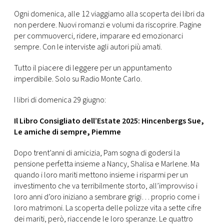
CONSIGLIA
Ogni domenica, alle 12 viaggiamo alla scoperta dei libri da
non perdere. Nuovi romanzi e volumi da riscoprire. Pagine
per commuoverci, ridere, imparare ed emozionarci
sempre. Con le interviste agli autori più amati.
Tutto il piacere di leggere per un appuntamento
imperdibile. Solo su Radio Monte Carlo.
I libri di domenica 29 giugno:
Il Libro Consigliato dell’Estate 2025: Hincenbergs Sue,
Le amiche di sempre, Piemme
Dopo trent’anni di amicizia, Pam sogna di godersi la
pensione perfetta insieme a Nancy, Shalisa e Marlene. Ma
quando i loro mariti mettono insieme i risparmi per un
investimento che va terribilmente storto, all’improvviso i
loro anni d’oro iniziano a sembrare grigi… proprio come i
loro matrimoni. La scoperta delle polizze vita a sette cifre
dei mariti, però, riaccende le loro speranze. Le quattro