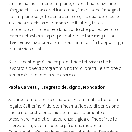
amiche hanno in mente un piano, e per attuarlo avranno
bisogno di un sicario. Nel frattempo, i mariti sono impegnati
con un piano segreto per la pensione, ma quando le cose
iniziano a precipitare, temono che il tutto gli si stia
ritorcendo contro e si rendono conto che potrebbero non
essere abbastanza rapidi per battere le loro mogli. Una
divertentissima storia di amicizia, matrimoni fin troppo lunghi
e un pizzico di follia…
Sue Hincenbergs è una ex produttrice televisiva che ha
lavorato a diversi programmi vincitori di premi. Le amiche di
sempre è il suo romanzo d’esordio.
Paola Calvetti, il segreto del cigno, Mondadori
Sguardo fermo, sorriso calibrato, grazia innata e bellezza
regale: Catherine Middleton incarna l’ideale di perfezione
che la monarchia britannica tenta ostinatamente di
preservare. Ma dietro l’apparenza algida e l’indecifrabile
riservatezza, si cela molto di più di una moderna