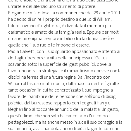
Cenerentola: c’è una donna che ha fatto della discrezione
un’arte e del silenzio uno strumento di potere.
Elegante e misteriosa, la commoner che dal 29 aprile 2011
ha deciso di unire il proprio destino a quello di William,
futuro sovrano d’Inghilterra, è diventata il membro più
carismatico e amato della famiglia reale. Eppure per molti
rimane un enigma, sempre in bilico tra la donna che è e
quella che il suo ruolo le impone di essere.
Paola Calvetti, con il suo sguardo appassionato e attento ai
dettagli, ripercorre la vita della principessa di Galles
scavando sotto la superficie dei gesti pubblici, dove la
favola incontra la strategia, e il romanticismo convive con la
disciplina ferrea di una futura regina. Dall’incontro con
William al fastoso matrimonio, dalla nascita dei tre figli alle
tante occasioni in cui ha concretizzato il suo impegno a
favore dei bambini e delle persone che soffrono di disagi
psichici, dal burrascoso rapporto con i cognati Harry e
Meghan fino al toccante annuncio della malattia. Un gesto,
quest’ultimo, che non solo ha cancellato d’un colpo i
pettegolezzi, ma ha anche messo in luce il suo coraggio e la
sua umanità, avvicinandola ancor di più alla gente comune.