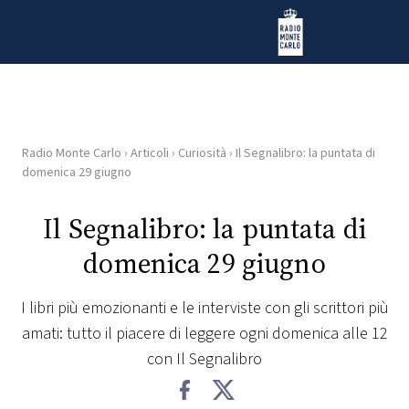
Vai al contenuto
Radio Monte Carlo
Radio Monte Carlo
›
Articoli
›
Curiosità
›
Il Segnalibro: la puntata di
HOME
domenica 29 giugno
RADIO
Il Segnalibro: la puntata di
domenica 29 giugno
WEB
RADIO
I libri più emozionanti e le interviste con gli scrittori più
amati: tutto il piacere di leggere ogni domenica alle 12
PLAYLIST
con Il Segnalibro
NEWS