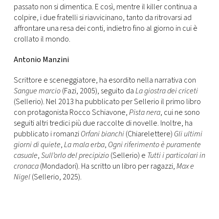
passato non si dimentica. E così, mentre il killer continua a
colpire, i due fratelli si riavvicinano, tanto da ritrovarsi ad
affrontare una resa dei conti, indietro fino al giorno in cui è
crollato il mondo.
Antonio Manzini
Scrittore e sceneggiatore, ha esordito nella narrativa con
Sangue marcio
(Fazi, 2005), seguito da
La giostra dei criceti
(Sellerio). Nel 2013 ha pubblicato per Sellerio il primo libro
con protagonista Rocco Schiavone,
Pista nera
, cui ne sono
seguiti altri tredici più due raccolte di novelle. Inoltre, ha
pubblicato i romanzi
Orfani bianchi
(Chiarelettere)
Gli ultimi
giorni di quiete
,
La mala erba
,
Ogni riferimento è puramente
casuale
,
Sull’orlo del precipizio
(Sellerio) e
Tutti i particolari in
cronaca
(Mondadori). Ha scritto un libro per ragazzi,
Max e
Nigel
(Sellerio, 2025).