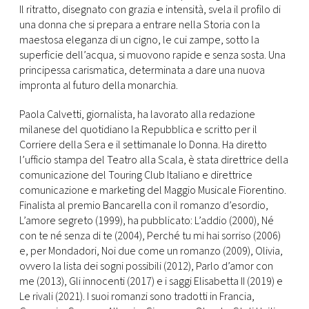
Il ritratto, disegnato con grazia e intensità, svela il profilo di
una donna che si prepara a entrare nella Storia con la
maestosa eleganza di un cigno, le cui zampe, sotto la
superficie dell’acqua, si muovono rapide e senza sosta. Una
principessa carismatica, determinata a dare una nuova
impronta al futuro della monarchia.
Paola Calvetti, giornalista, ha lavorato alla redazione
milanese del quotidiano la Repubblica e scritto per il
Corriere della Sera e il settimanale Io Donna. Ha diretto
l’ufficio stampa del Teatro alla Scala, è stata direttrice della
comunicazione del Touring Club Italiano e direttrice
comunicazione e marketing del Maggio Musicale Fiorentino.
Finalista al premio Bancarella con il romanzo d’esordio,
L’amore segreto (1999), ha pubblicato: L’addio (2000), Né
con te né senza di te (2004), Perché tu mi hai sorriso (2006)
e, per Mondadori, Noi due come un romanzo (2009), Olivia,
ovvero la lista dei sogni possibili (2012), Parlo d’amor con
me (2013), Gli innocenti (2017) e i saggi Elisabetta II (2019) e
Le rivali (2021). I suoi romanzi sono tradotti in Francia,