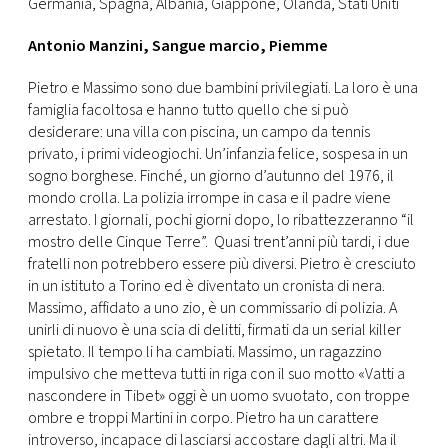
Germania, Spagna, Albania, Giappone, Olanda, Stati Uniti
Antonio Manzini, Sangue marcio, Piemme
Pietro e Massimo sono due bambini privilegiati. La loro è una
famiglia facoltosa e hanno tutto quello che si può
desiderare: una villa con piscina, un campo da tennis
privato, i primi videogiochi. Un’infanzia felice, sospesa in un
sogno borghese. Finché, un giorno d’autunno del 1976, il
mondo crolla. La polizia irrompe in casa e il padre viene
arrestato. I giornali, pochi giorni dopo, lo ribattezzeranno “il
mostro delle Cinque Terre”. Quasi trent’anni più tardi, i due
fratelli non potrebbero essere più diversi. Pietro è cresciuto
in un istituto a Torino ed è diventato un cronista di nera.
Massimo, affidato a uno zio, è un commissario di polizia. A
unirli di nuovo è una scia di delitti, firmati da un serial killer
spietato. Il tempo li ha cambiati. Massimo, un ragazzino
impulsivo che metteva tutti in riga con il suo motto «Vatti a
nascondere in Tibet» oggi è un uomo svuotato, con troppe
ombre e troppi Martini in corpo. Pietro ha un carattere
introverso, incapace di lasciarsi accostare dagli altri. Ma il