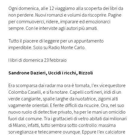
CONSIGLIA
Ogni domenica, alle 12 viaggiamo alla scoperta dei libri da
non perdere. Nuovi romanzi e volumi da riscoprire. Pagine
per commuoverci, ridere, imparare ed emozionarci
sempre. Con le interviste agli autori più amati.
Tutto il piacere di leggere per un appuntamento
imperdibile. Solo su Radio Monte Carlo.
I libri di domenica 23 febbraio
Sandrone Dazieri, Uccidi i ricchi, Rizzoli
Era scomparsa dai radar ma ora è tornata, l’ex vicequestore
Colomba Caselli, e si fa notare. Capelli corti neri, iridi di un
verde cangiante, spalle larghe da nuotatrice, zigomi alti
vagamente orientali. E ferite difficili da ricucire. Ora, nel suo
nuovo ruolo di detective privato, ha per le mani un omicidio
fuori dal comune. Tra i grattacieli di vetro abitati dai milionari
di Milano, infatti, tutto sembra sotto controllo: massima
sorveglianza e telecamere ovunque. Eppure l’ex calciatore