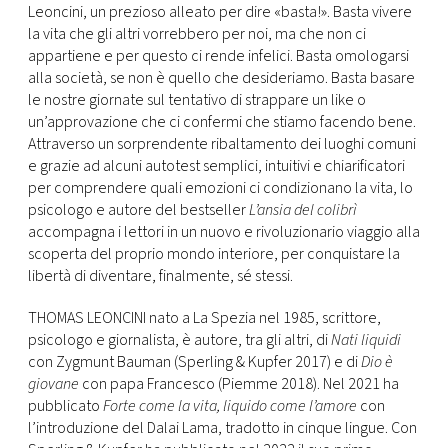
Leoncini, un prezioso alleato per dire «basta!». Basta vivere
la vita che gli altri vorrebbero per noi, ma che non ci
appartiene e per questo ci rende infelici. Basta omologarsi
alla società, se non è quello che desideriamo. Basta basare
le nostre giornate sul tentativo di strappare un like o
un’approvazione che ci confermi che stiamo facendo bene.
Attraverso un sorprendente ribaltamento dei luoghi comuni
e grazie ad alcuni autotest semplici, intuitivi e chiarificatori
per comprendere quali emozioni ci condizionano la vita, lo
psicologo e autore del bestseller
L’ansia del colibrì
accompagna i lettori in un nuovo e rivoluzionario viaggio alla
scoperta del proprio mondo interiore, per conquistare la
libertà di diventare, finalmente, sé stessi.
THOMAS LEONCINI nato a La Spezia nel 1985, scrittore,
psicologo e giornalista, è autore, tra gli altri, di
Nati liquidi
con Zygmunt Bauman (Sperling & Kupfer 2017) e di
Dio è
giovane
con papa Francesco (Piemme 2018). Nel 2021 ha
pubblicato
Forte come la vita, liquido come l’amore
con
l’introduzione del Dalai Lama, tradotto in cinque lingue. Con