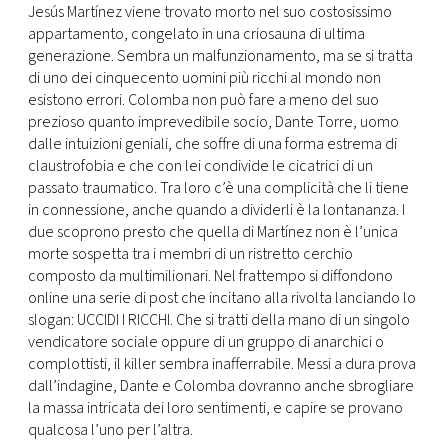
Jesús Martínez viene trovato morto nel suo costosissimo
appartamento, congelato in una criosauna di ultima
generazione. Sembra un malfunzionamento, ma se si tratta
di uno dei cinquecento uomini più ricchi al mondo non
esistono errori. Colomba non può fare a meno del suo
prezioso quanto imprevedibile socio, Dante Torre, uomo
dalle intuizioni geniali, che soffre di una forma estrema di
claustrofobia e che con lei condivide le cicatrici di un
passato traumatico. Tra loro c’è una complicità che li tiene
in connessione, anche quando a dividerli è la lontananza. I
due scoprono presto che quella di Martínez non è l’unica
morte sospetta tra i membri di un ristretto cerchio
composto da multimilionari. Nel frattempo si diffondono
online una serie di post che incitano alla rivolta lanciando lo
slogan: UCCIDI I RICCHI. Che si tratti della mano di un singolo
vendicatore sociale oppure di un gruppo di anarchici o
complottisti, il killer sembra inafferrabile. Messi a dura prova
dall’indagine, Dante e Colomba dovranno anche sbrogliare
la massa intricata dei loro sentimenti, e capire se provano
qualcosa l’uno per l’altra.