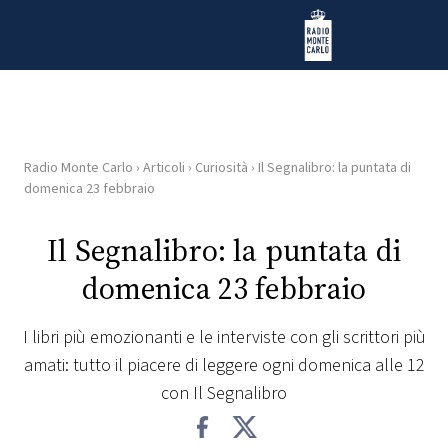
Vai al contenuto
Radio Monte Carlo
Radio Monte Carlo
›
Articoli
›
Curiosità
›
Il Segnalibro: la puntata di
HOME
domenica 23 febbraio
RADIO
Il Segnalibro: la puntata di
domenica 23 febbraio
WEB
RADIO
I libri più emozionanti e le interviste con gli scrittori più
amati: tutto il piacere di leggere ogni domenica alle 12
PLAYLIST
con Il Segnalibro
NEWS