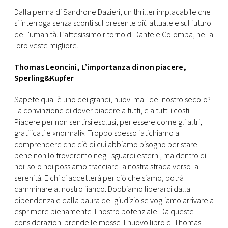
Dalla penna di Sandrone Dazieri, un thriller implacabile che
si interroga senza sconti sul presente più attuale e sul futuro
dell’umanità. L’attesissimo ritorno di Dante e Colomba, nella
loro veste migliore.
Thomas Leoncini, L’importanza di non piacere,
Sperling&Kupfer
Sapete qual è uno dei grandi, nuovi mali del nostro secolo?
La convinzione di dover piacere a tutti, e a tutti i costi.
Piacere per non sentirsi esclusi, per essere come gli altri,
gratificati e «normali». Troppo spesso fatichiamo a
comprendere che ciò di cui abbiamo bisogno per stare
bene non lo troveremo negli sguardi esterni, ma dentro di
noi: solo noi possiamo tracciare la nostra strada verso la
serenità. E chi ci accetterà per ciò che siamo, potrà
camminare al nostro fianco. Dobbiamo liberarci dalla
dipendenza e dalla paura del giudizio se vogliamo arrivare a
esprimere pienamente il nostro potenziale. Da queste
considerazioni prende le mosse il nuovo libro di Thomas