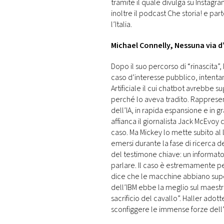
tramite il quale divulga su Instagram
inoltre il podcast Che storia! e pa
l’Italia.
Michael Connelly, Nessuna via 
Dopo il suo percorso di “rinascita”
caso d’interesse pubblico, intentan
Artificiale il cui chatbot avrebbe 
perché lo aveva tradito. Rappresen
dell’IA, in rapida espansione e in 
affianca il giornalista Jack McEvoy 
caso. Ma Mickey lo mette subito al 
emersi durante la fase di ricerca d
del testimone chiave: un informato
parlare. Il caso è estremamente peri
dice che le macchine abbiano supe
dell’IBM ebbe la meglio sul maestr
sacrificio del cavallo”. Haller adott
sconfiggere le immense forze dell’ind