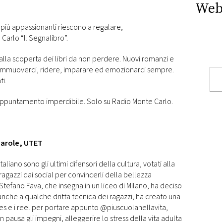
Web
i più appassionanti riescono a regalare,
arlo “Il Segnalibro”.
lla scoperta dei libri da non perdere. Nuovi romanzi e
commuoverci, ridere, imparare ed emozionarci sempre.
ti.
 appuntamento imperdibile. Solo su Radio Monte Carlo.
 parole, UTET
taliano sono gli ultimi difensori della cultura, votati alla
ragazzi dai social per convincerli della bellezza
 Stefano Fava, che insegna in un liceo di Milano, ha deciso
 anche a qualche dritta tecnica dei ragazzi, ha creato una
ies e i reel per portare appunto @piuscuolanellavita,
n pausa gli impegni, alleggerire lo stress della vita adulta