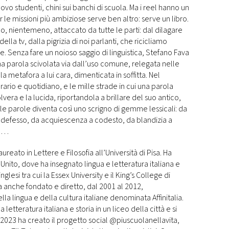
vo studenti, chini sui banchi di scuola. Ma i reel hanno un
 le missioni più ambiziose serve ben altro: serve un libro.
no, nientemeno, attaccato da tutte le parti: dal dilagare
ella tv, dalla pigrizia di noi parlanti, che ricicliamo
. Senza fare un noioso saggio di linguistica, Stefano Fava
una parola scivolata via dall’uso comune, relegata nelle
a metafora a lui cara, dimenticata in soffitta. Nel
rario e quotidiano, e le mille strade in cui una parola
polvera e la lucida, riportandola a brillare del suo antico,
lle parole diventa così uno scrigno di gemme lessicali: da
indefesso, da acquiescenza a codesto, da blandizia a
mo…
reato in Lettere e Filosofia all’Università di Pisa. Ha
 Unito, dove ha insegnato lingua e letteratura italiana e
 inglesi tra cui la Essex University e il King’s College di
a anche fondato e diretto, dal 2001 al 2012,
lla lingua e della cultura italiane denominata Affinitalia.
letteratura italiana e storia in un liceo della città e si
el 2023 ha creato il progetto social @piuscuolanellavita,