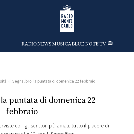
Radio Monte Carlo
RADIO
NEWS
MUSICA
BLUE NOTE
TV
sità
›
Il Segnalibro: la puntata di domenica 22 febbraio
: la puntata di domenica 22
febbraio
erviste con gli scrittori più amati: tutto il piacere di