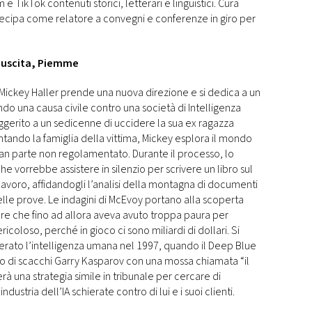
 e TikTok contenuti storici, letterari e linguistici. Cura
rtecipa come relatore a convegni e conferenze in giro per
d’uscita, Piemme
, Mickey Haller prende una nuova direzione e si dedica a un
do una causa civile contro una società di Intelligenza
suggerito a un sedicenne di uccidere la sua ex ragazza
tando la famiglia della vittima, Mickey esplora il mondo
gran parte non regolamentato. Durante il processo, lo
che vorrebbe assistere in silenzio per scrivere un libro sul
lavoro, affidandogli l’analisi della montagna di documenti
elle prove. Le indagini di McEvoy portano alla scoperta
re che fino ad allora aveva avuto troppa paura per
coloso, perché in gioco ci sono miliardi di dollari. Si
rato l’intelligenza umana nel 1997, quando il Deep Blue
o di scacchi Garry Kasparov con una mossa chiamata “il
erà una strategia simile in tribunale per cercare di
ustria dell’IA schierate contro di lui e i suoi clienti.