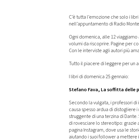
DI
MONACO
C’è tutta l’emozione che solo i libr
nell’appuntamento di Radio Monte C
RMC
CONSIGLIA
Ogni domenica, alle 12 viaggiamo a
volumi da riscoprire. Pagine per 
Con le interviste agli autori più ama
Tutto il piacere di leggere per un
I libri di domenica 25 gennaio:
Stefano Fava, La soffitta delle
Secondo la vulgata, i professori di i
causa spesso ardua di distogliere i 
struggente di una terzina di Dante.
di rovesciare lo stereotipo: grazie
pagina Instagram, dove usa le stor
aiutando i suoi follower a mettere i