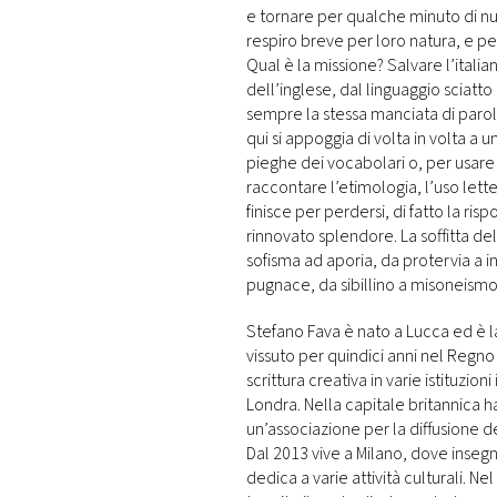
e tornare per qualche minuto di nuo
respiro breve per loro natura, e per
Qual è la missione? Salvare l’italia
dell’inglese, dal linguaggio sciatto d
sempre la stessa manciata di parole
qui si appoggia di volta in volta a 
pieghe dei vocabolari o, per usare l
raccontare l’etimologia, l’uso lette
finisce per perdersi, di fatto la ris
rinnovato splendore. La soffitta de
sofisma ad aporia, da protervia a 
pugnace, da sibillino a misoneis
Stefano Fava è nato a Lucca ed è lau
vissuto per quindici anni nel Regno
scrittura creativa in varie istituzioni
Londra. Nella capitale britannica h
un’associazione per la diffusione de
Dal 2013 vive a Milano, dove insegna 
dedica a varie attività culturali. N