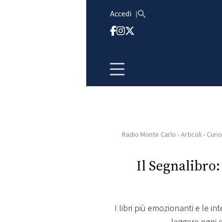
Vai al contenuto
Accedi
Radio Monte Carlo
›
Articoli
›
Curio
HOME
Il Segnalibro
RADIO
WEB
RADIO
I libri più emozionanti e le int