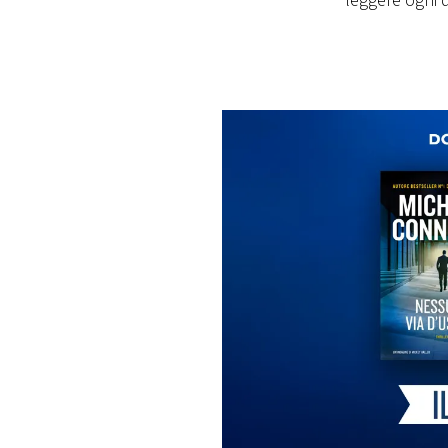
leggere ogni 
PLAYLIST
NEWS
FOTO
CONCORSI
EVENTI
VIDEO
TV
PRINCIPATO