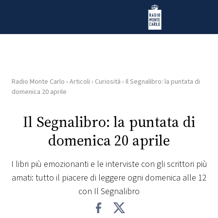
Vai al contenuto
Radio Monte Carlo
Radio Monte Carlo
›
Articoli
›
Curiosità
›
Il Segnalibro: la puntata di
HOME
domenica 20 aprile
RADIO
Il Segnalibro: la puntata di
domenica 20 aprile
WEB
RADIO
I libri più emozionanti e le interviste con gli scrittori più
amati: tutto il piacere di leggere ogni domenica alle 12
PLAYLIST
con Il Segnalibro
NEWS