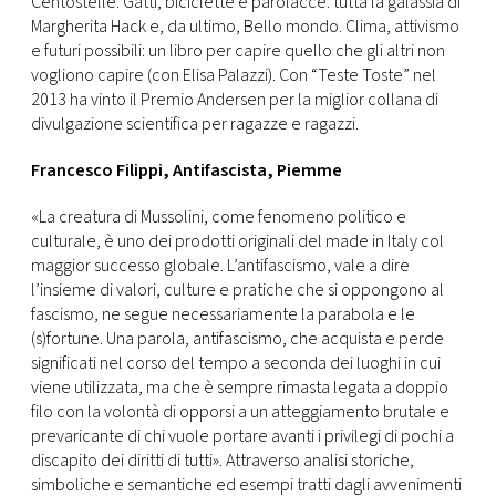
Centostelle. Gatti, biciclette e parolacce: tutta la galassia di
Margherita Hack e, da ultimo, Bello mondo. Clima, attivismo
e futuri possibili: un libro per capire quello che gli altri non
vogliono capire (con Elisa Palazzi). Con “Teste Toste” nel
2013 ha vinto il Premio Andersen per la miglior collana di
divulgazione scientifica per ragazze e ragazzi.
Francesco Filippi, Antifascista, Piemme
«La creatura di Mussolini, come fenomeno politico e
culturale, è uno dei prodotti originali del made in Italy col
maggior successo globale. L’antifascismo, vale a dire
l’insieme di valori, culture e pratiche che si oppongono al
fascismo, ne segue necessariamente la parabola e le
(s)fortune. Una parola, antifascismo, che acquista e perde
significati nel corso del tempo a seconda dei luoghi in cui
viene utilizzata, ma che è sempre rimasta legata a doppio
filo con la volontà di opporsi a un atteggiamento brutale e
prevaricante di chi vuole portare avanti i privilegi di pochi a
discapito dei diritti di tutti». Attraverso analisi storiche,
simboliche e semantiche ed esempi tratti dagli avvenimenti