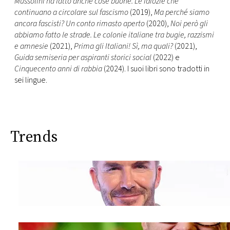
Mussolini ha fatto anche cose buone. Le idiozie che
continuano a circolare sul fascismo
(2019),
Ma perché siamo
ancora fascisti? Un conto rimasto aperto
(2020),
Noi però gli
abbiamo fatto le strade. Le colonie italiane tra bugie, razzismi
e amnesie
(2021),
Prima gli Italiani! Sì, ma quali?
(2021),
Guida semiseria per aspiranti storici social
(2022) e
Cinquecento anni di rabbia
(2024). I suoi libri sono tradotti in
sei lingue.
Trends