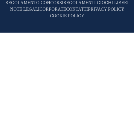
REGOLAMENTO CONCORSI
REGOLAMENTI GIOCHI LIBERI
NOTE LEGALI
CORPORATE
CONTATTI
PRIVACY POLICY
COOKIE POLICY