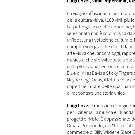
Luigi Lozzi, Vinili Imperdibili, Riz
Un viaggio affascinante nel mondo 
della cultura visiva. I 100 vinili più
l’aspetto grafico delle copertine, 
selezionato non è solo musica da 
un’idea, una rivoluzione culturale
composizioni grafiche che sfidano i
arte visiva che, ancora oggi, rapp
musicale che si è sviluppata a par
un’esplorazione sensoriale complet
Blue di Miles Davis a Sticky Fingers
Maybe degli Oasis, il lettore è acc
copertine, molte delle quali hanno
di raccontare una storia unica.
Luigi Lozzi
è molisano di origine, 
per il cinema, la musica e l’Irlan
progetti e riviste. È appassionato 
Omara Portuondo, dei “beautiful lo
commedie di Billy Wilder e Blake Ed