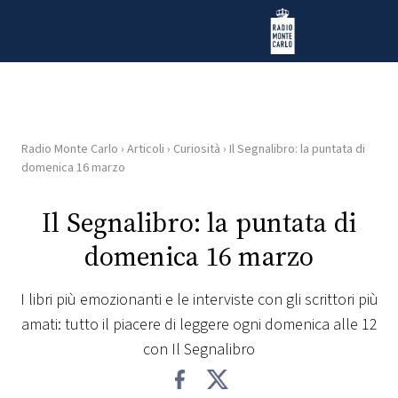
Vai al contenuto
Radio Monte Carlo
Radio Monte Carlo
›
Articoli
›
Curiosità
›
Il Segnalibro: la puntata di
HOME
domenica 16 marzo
RADIO
Il Segnalibro: la puntata di
domenica 16 marzo
WEB
RADIO
I libri più emozionanti e le interviste con gli scrittori più
amati: tutto il piacere di leggere ogni domenica alle 12
PLAYLIST
con Il Segnalibro
NEWS