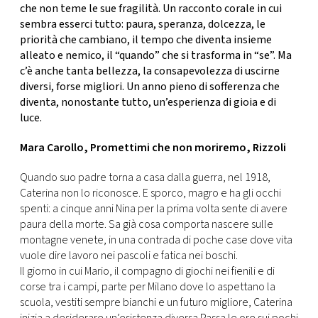
che non teme le sue fragilità. Un racconto corale in cui
sembra esserci tutto: paura, speranza, dolcezza, le
priorità che cambiano, il tempo che diventa insieme
alleato e nemico, il “quando” che si trasforma in “se”. Ma
c’è anche tanta bellezza, la consapevolezza di uscirne
diversi, forse migliori. Un anno pieno di sofferenza che
diventa, nonostante tutto, un’esperienza di gioia e di
luce.
Mara Carollo, Promettimi che non moriremo, Rizzoli
Quando suo padre torna a casa dalla guerra, nel 1918,
Caterina non lo riconosce. E sporco, magro e ha gli occhi
spenti: a cinque anni Nina per la prima volta sente di avere
paura della morte. Sa già cosa comporta nascere sulle
montagne venete, in una contrada di poche case dove vita
vuole dire lavoro nei pascoli e fatica nei boschi.
Il giorno in cui Mario, il compagno di giochi nei fienili e di
corse tra i campi, parte per Milano dove lo aspettano la
scuola, vestiti sempre bianchi e un futuro migliore, Caterina