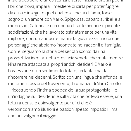
inizia a desiderare un’esistenza diversa.Passa le ore sui pochi
libri che trova, impara il mestiere di sarta per poter fuggire
da casa e inseguire quel qualcosa che la chiama, forse il
sogno di un amore con Mario. Spigolosa, caparbia, ribelle a
modo suo, Caterina è una donna di tante rinunce e piccole
soddisfazioni, che ha lavorato ostinatamente per una vita
migliore, consumandosi le mani e la giovinezza: uno di quei
personaggi che abbiamo incontrato nei racconti di famiglia.
Con lei seguiamo la storia del secolo scorso da una
prospettiva inedita, nella provincia veneta che muta mentre
Nina resta attaccata ai propri antichi desideri. E Mario è
l’ossessione di un sentimento totale, un fantasma da
rincorrere nei decenni. Scritto con una lingua che affonda le
radici nei classici del Novecento, il romanzo di Mara Carollo
– ricostruendo l’intima epopea della sua protagonista – è
un’indagine sul desiderio e sulla vita che poteva essere, una
lettura densa e coinvolgente per dirci che è
vero:rincorriamo illusioni e passioni spesso impossibili, ma
che pur valgono il viaggio.