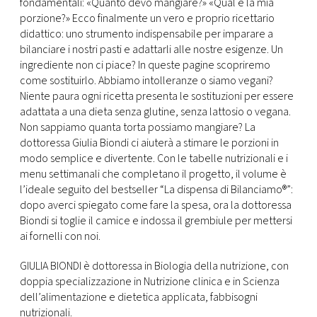
fondamentali: «Quanto devo mangiare?» «Qual è la mia
porzione?» Ecco finalmente un vero e proprio ricettario
didattico: uno strumento indispensabile per imparare a
bilanciare i nostri pasti e adattarli alle nostre esigenze. Un
ingrediente non ci piace? In queste pagine scopriremo
come sostituirlo. Abbiamo intolleranze o siamo vegani?
Niente paura ogni ricetta presenta le sostituzioni per essere
adattata a una dieta senza glutine, senza lattosio o vegana.
Non sappiamo quanta torta possiamo mangiare? La
dottoressa Giulia Biondi ci aiuterà a stimare le porzioni in
modo semplice e divertente. Con le tabelle nutrizionali e i
menu settimanali che completano il progetto, il volume è
l’ideale seguito del bestseller “La dispensa di Bilanciamo®”:
dopo averci spiegato come fare la spesa, ora la dottoressa
Biondi si toglie il camice e indossa il grembiule per mettersi
ai fornelli con noi.
GIULIA BIONDI è dottoressa in Biologia della nutrizione, con
doppia specializzazione in Nutrizione clinica e in Scienza
dell’alimentazione e dietetica applicata, fabbisogni
nutrizionali.