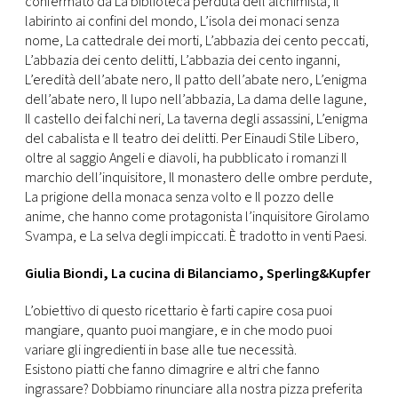
confermato da La biblioteca perduta dell’alchimista, Il
labirinto ai confini del mondo, L’isola dei monaci senza
nome, La cattedrale dei morti, L’abbazia dei cento peccati,
L’abbazia dei cento delitti, L’abbazia dei cento inganni,
L’eredità dell’abate nero, Il patto dell’abate nero, L’enigma
dell’abate nero, Il lupo nell’abbazia, La dama delle lagune,
Il castello dei falchi neri, La taverna degli assassini, L’enigma
del cabalista e Il teatro dei delitti. Per Einaudi Stile Libero,
oltre al saggio Angeli e diavoli, ha pubblicato i romanzi Il
marchio dell’inquisitore, Il monastero delle ombre perdute,
La prigione della monaca senza volto e Il pozzo delle
anime, che hanno come protagonista l’inquisitore Girolamo
Svampa, e La selva degli impiccati. È tradotto in venti Paesi.
Giulia Biondi, La cucina di Bilanciamo, Sperling&Kupfer
L’obiettivo di questo ricettario è farti capire cosa puoi
mangiare, quanto puoi mangiare, e in che modo puoi
variare gli ingredienti in base alle tue necessità.
Esistono piatti che fanno dimagrire e altri che fanno
ingrassare? Dobbiamo rinunciare alla nostra pizza preferita