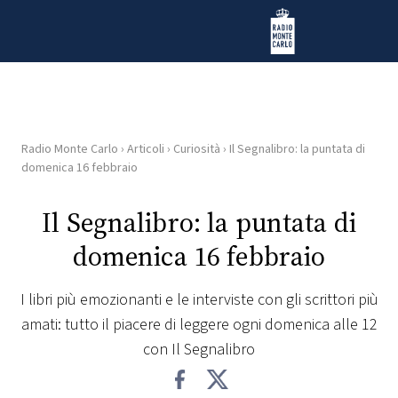
Vai al contenuto
Radio Monte Carlo
Radio Monte Carlo
›
Articoli
›
Curiosità
›
Il Segnalibro: la puntata di
HOME
domenica 16 febbraio
RADIO
Il Segnalibro: la puntata di
domenica 16 febbraio
WEB
RADIO
I libri più emozionanti e le interviste con gli scrittori più
amati: tutto il piacere di leggere ogni domenica alle 12
PLAYLIST
con Il Segnalibro
NEWS