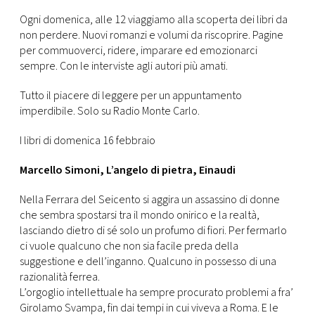
CONSIGLIA
Ogni domenica, alle 12 viaggiamo alla scoperta dei libri da
non perdere. Nuovi romanzi e volumi da riscoprire. Pagine
per commuoverci, ridere, imparare ed emozionarci
sempre. Con le interviste agli autori più amati.
Tutto il piacere di leggere per un appuntamento
imperdibile. Solo su Radio Monte Carlo.
I libri di domenica 16 febbraio
Marcello Simoni, L’angelo di pietra, Einaudi
Nella Ferrara del Seicento si aggira un assassino di donne
che sembra spostarsi tra il mondo onirico e la realtà,
lasciando dietro di sé solo un profumo di fiori. Per fermarlo
ci vuole qualcuno che non sia facile preda della
suggestione e dell’inganno. Qualcuno in possesso di una
razionalità ferrea.
L’orgoglio intellettuale ha sempre procurato problemi a fra’
Girolamo Svampa, fin dai tempi in cui viveva a Roma. E le