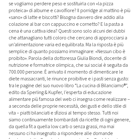
se vogliamo perdere peso e sostituirla con «la pizza
proteica» di albume e cavolfiore? Il porridge al mattino è più
«sano» di latte e biscotti? Bisogna davvero dire addio alla
colazione al bar con cappuccino e cornetto? E la pasta a
cena è una cattiva idea? Questi sono solo alcuni dei dubbi
che attanagliano tutti coloro che cercano di approcciarsi a
un’alimentazione varia ed equilibrata. Ma la risposta è più
semplice di quanto possiamo immaginare: «Nessun cibo è
proibito». Parola della dottoressa Giulia Biondi, docente di
nutrizione e formatrice olimpica, che sui social è seguita da
700.000 persone. È arrivato il momento di dimenticare le
diete massacranti, le rinunce proibitive e i pasti senza gusto:
tra le pagine del suo nuovo libro “La cucina di Bilanciamo®”,
edito da Sperling & Kupfer, l’esperta di educazione
alimentare più famosa del web ci insegna come realizzare –
a seconda delle proprie necessità, dei gusti e dello stile di
vita – piatti bilanciati e sfiziosi al tempo stesso. Tutti noi
siamo continuamente bombardati da ricette di ogni genere,
da quella fit a quella low carb o senza grassi, ma mai
nessuno ci ha insegnato a rispondere alle domande