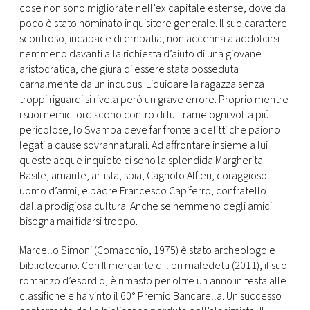
cose non sono migliorate nell’ex capitale estense, dove da
poco è stato nominato inquisitore generale. Il suo carattere
scontroso, incapace di empatia, non accenna a addolcirsi
nemmeno davanti alla richiesta d’aiuto di una giovane
aristocratica, che giura di essere stata posseduta
carnalmente da un incubus. Liquidare la ragazza senza
troppi riguardi si rivela però un grave errore. Proprio mentre
i suoi nemici ordiscono contro di lui trame ogni volta piú
pericolose, lo Svampa deve far fronte a delitti che paiono
legati a cause sovrannaturali. Ad affrontare insieme a lui
queste acque inquiete ci sono la splendida Margherita
Basile, amante, artista, spia, Cagnolo Alfieri, coraggioso
uomo d’armi, e padre Francesco Capiferro, confratello
dalla prodigiosa cultura. Anche se nemmeno degli amici
bisogna mai fidarsi troppo.
Marcello Simoni (Comacchio, 1975) è stato archeologo e
bibliotecario. Con Il mercante di libri maledetti (2011), il suo
romanzo d’esordio, è rimasto per oltre un anno in testa alle
classifiche e ha vinto il 60° Premio Bancarella. Un successo