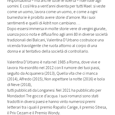
responsabilità – ma anche tutte le libertà – riservate agli
uomini. E così Hira a vent’anni diventa per tutti Mael: si veste
come un uomo, lavora come un uomo, e come a ogni
burnesha le è proibito avere storie d’amore. Ma i suoi
sentimenti e quelli di Astrit non cambiano…
Dopo essersi immersa in molte storie vere di vergini giurate,
usanza poco nota e diffusa fino agli anni 80 in diverse società
tradizionali dei Balcani, Valentina D’Urbano costruisce una
vicenda travolgente che ruota attorno al corpo di una
donna e al tentativo della società di controllarlo.
Valentina D’Urbano è nata nel 1985 a Roma, dove vive e
lavora. Ha esordito nel 2012 con Il rumore dei tuoi passi,
seguito da Acquanera (2013), Quella vita che ci manca
(2014), Alfredo (2015), Non aspettare la notte (2016) e Isola
di Neve (2018),
tutti pubblicati da Longanesi. Nel 2021 ha pubblicato per
Mondadori Tre gocce d’acqua. I suoi romanzi sono stati
tradotti in diversi paesi e hanno vinto numerosi premi
letterari tra i quali il premio Rapallo Carige, il premio Stresa,
il Prix Cezam e il Premio Wondy.