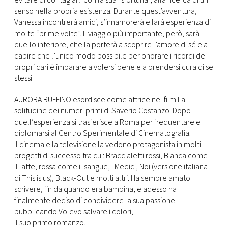
evitare di contagiarli con la sua “sfortuna”, alla ricerca di un
senso nella propria esistenza. Durante quest’avventura,
Vanessa incontrerà amici, s’innamorerà e farà esperienza di
molte “prime volte”. Il viaggio più importante, però, sarà
quello interiore, che la porterà a scoprire l’amore di sé e a
capire che l’unico modo possibile per onorare i ricordi dei
propri cari è imparare a volersi bene e a prendersi cura di se
stessi
AURORA RUFFINO esordisce come attrice nel film La
solitudine dei numeri primi di Saverio Costanzo. Dopo
quell’esperienza si trasferisce a Roma per frequentare e
diplomarsi al Centro Sperimentale di Cinematografia.
Il cinema e la televisione la vedono protagonista in molti
progetti di successo tra cui: Braccialetti rossi, Bianca come
il latte, rossa come il sangue, I Medici, Noi (versione italiana
di This is us), Black-Out e molti altri. Ha sempre amato
scrivere, fin da quando era bambina, e adesso ha
finalmente deciso di condividere la sua passione
pubblicando Volevo salvare i colori,
il suo primo romanzo.