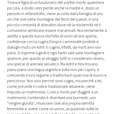
Tirana e figlia di un funzionario del partito morto quand’era
piccola, a dodici anni perde anche la madre e, dopo un
periodo in orfanotrofio, viene accolta dalla famiglia di uno
zio che vive nelle montagne del Nord del paese, in una
piccola comunità di allevatori dove né la modernità né il
comunismo sembrano essere mai arrivati. Hira lentamente si
adatta a questa nuova vita fatta di lavori all’aria aperta,
confidenze con la cugina Donja e camminate proibite e
dialoghi muti con Astrit. Il cugino, infatti, da molti anni non
parla. Si esprime a gesti e ogni tanto sale sulle montagne e
sparisce; per questo al villaggio tutti lo considerano strano,
una specie di animale selvatico. Ma Astrit e Hira trovano
piano piano una lingua segreta e tutta loro per capirsi, e
crescendo il loro legame si trasforma in qualcosa di nuovo e
pericoloso. Non solo perché sono cugini, ma perché a lei,
come prevede il codice tradizionale albanese, viene
imposto un matrimonio. L’unico modo per sfuggire a un
matrimonio combinato è diventare una burrnesh, una
“vergine giurata”, rinunciare cioè alla propria identità
femminile e vivere come un uomo, acquisendo tutte le