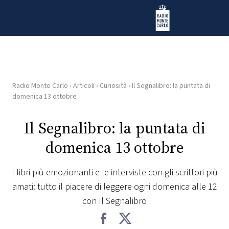
Vai al contenuto
Radio Monte Carlo
Radio Monte Carlo
›
Articoli
›
Curiosità
›
Il Segnalibro: la puntata di
HOME
domenica 13 ottobre
RADIO
Il Segnalibro: la puntata di
domenica 13 ottobre
WEB
RADIO
I libri più emozionanti e le interviste con gli scrittori più
amati: tutto il piacere di leggere ogni domenica alle 12
PLAYLIST
con Il Segnalibro
NEWS