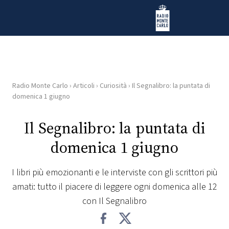
Vai al contenuto
Radio Monte Carlo
Radio Monte Carlo
›
Articoli
›
Curiosità
›
Il Segnalibro: la puntata di
HOME
domenica 1 giugno
RADIO
Il Segnalibro: la puntata di
domenica 1 giugno
WEB
RADIO
I libri più emozionanti e le interviste con gli scrittori più
amati: tutto il piacere di leggere ogni domenica alle 12
PLAYLIST
con Il Segnalibro
NEWS