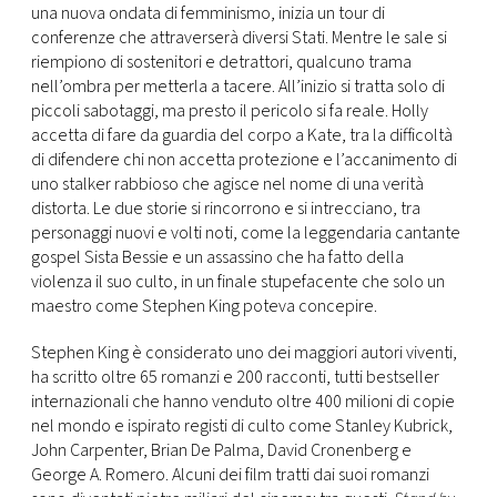
una nuova ondata di femminismo, inizia un tour di
conferenze che attraverserà diversi Stati. Mentre le sale si
riempiono di sostenitori e detrattori, qualcuno trama
nell’ombra per metterla a tacere. All’inizio si tratta solo di
piccoli sabotaggi, ma presto il pericolo si fa reale. Holly
accetta di fare da guardia del corpo a Kate, tra la difficoltà
di difendere chi non accetta protezione e l’accanimento di
uno stalker rabbioso che agisce nel nome di una verità
distorta. Le due storie si rincorrono e si intrecciano, tra
personaggi nuovi e volti noti, come la leggendaria cantante
gospel Sista Bessie e un assassino che ha fatto della
violenza il suo culto, in un finale stupefacente che solo un
maestro come Stephen King poteva concepire.
Stephen King è considerato uno dei maggiori autori viventi,
ha scritto oltre 65 romanzi e 200 racconti, tutti bestseller
internazionali che hanno venduto oltre 400 milioni di copie
nel mondo e ispirato registi di culto come Stanley Kubrick,
John Carpenter, Brian De Palma, David Cronenberg e
George A. Romero. Alcuni dei film tratti dai suoi romanzi