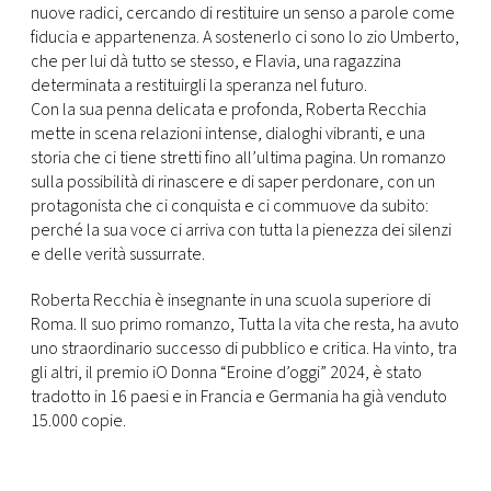
nuove radici, cercando di restituire un senso a parole come
fiducia e appartenenza. A sostenerlo ci sono lo zio Umberto,
che per lui dà tutto se stesso, e Flavia, una ragazzina
determinata a restituirgli la speranza nel futuro.
Con la sua penna delicata e profonda, Roberta Recchia
mette in scena relazioni intense, dialoghi vibranti, e una
storia che ci tiene stretti fino all’ultima pagina. Un romanzo
sulla possibilità di rinascere e di saper perdonare, con un
protagonista che ci conquista e ci commuove da subito:
perché la sua voce ci arriva con tutta la pienezza dei silenzi
e delle verità sussurrate.
Roberta Recchia è insegnante in una scuola superiore di
Roma. Il suo primo romanzo, Tutta la vita che resta, ha avuto
uno straordinario successo di pubblico e critica. Ha vinto, tra
gli altri, il premio iO Donna “Eroine d’oggi” 2024, è stato
tradotto in 16 paesi e in Francia e Germania ha già venduto
15.000 copie.