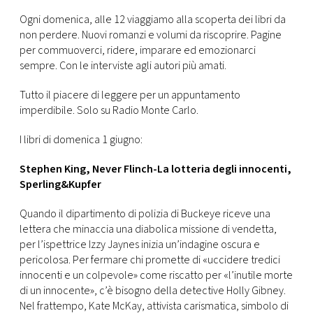
CONSIGLIA
Ogni domenica, alle 12 viaggiamo alla scoperta dei libri da
non perdere. Nuovi romanzi e volumi da riscoprire. Pagine
per commuoverci, ridere, imparare ed emozionarci
sempre. Con le interviste agli autori più amati.
Tutto il piacere di leggere per un appuntamento
imperdibile. Solo su Radio Monte Carlo.
I libri di domenica 1 giugno:
Stephen King, Never Flinch-La lotteria degli innocenti,
Sperling&Kupfer
Quando il dipartimento di polizia di Buckeye riceve una
lettera che minaccia una diabolica missione di vendetta,
per l’ispettrice Izzy Jaynes inizia un’indagine oscura e
pericolosa. Per fermare chi promette di «uccidere tredici
innocenti e un colpevole» come riscatto per «l’inutile morte
di un innocente», c’è bisogno della detective Holly Gibney.
Nel frattempo, Kate McKay, attivista carismatica, simbolo di