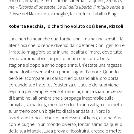
sono diventati pietre miliari del cinema: tra questi
, Stand by
me – Ricordo di un’estate, Le ali della libertà, Il miglio verde
e
It
. Vive nel Maine con la moglie, la scrittrice Tabitha King.
Roberta Recchia, Io che ti ho voluto così bene, Rizzoli
Luca non ha neanche quattordici anni, ma ha una sensibilità
silenziosa che lo rende diverso dai coetanei. Con i genitori e
il fratello maggiore abita in una località di mare, dove tutto
sembra immutabile: un posto sicuro che con la bella
stagione si popola anno dopo anno. Un’estate una ragazza
piena di vita diventa il suo primo sogno d’amore. Quando
però lei scompare, e i carabinieri bussano alla loro porta
cercando suo fratello, l’esistenza di Luca e dei suoi viene
segnata per sempre. Per sottrarre lui, con la sua innocenza
di bambino, all’ombra che si propaga inesorabile sulla
famiglia, la madre gli riempie in fretta una valigia e lo mette
su un treno con un biglietto di sola andata: al Nord lo
aspettano lo zio Umberto, professore al liceo, e la zia Mara
con le cugine. In un mondo diverso, lontanissimo da quello
della sua infanzia, Luca prova a ricostruirsi, cresce e mette