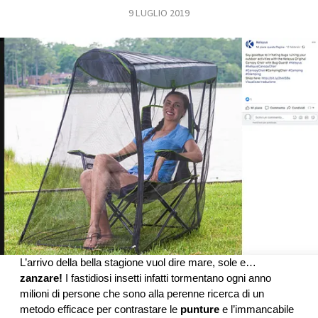
9 LUGLIO 2019
FOTO
CONCORSI
EVENTI
VIDEO
TV
PRINCIPATO
DI
MONACO
L’arrivo della bella stagione vuol dire mare, sole e… 
zanzare!
 I fastidiosi insetti infatti tormentano ogni anno 
milioni di persone che sono alla perenne ricerca di un 
RMC
metodo efficace per contrastare le 
punture
 e l’immancabile 