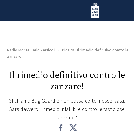
Vai al contenuto
Radio Monte Carlo
Radio Monte Carlo
›
Articoli
›
Curiosità
›
Il rimedio definitivo contro le
HOME
zanzare!
RADIO
Il rimedio definitivo contro le
zanzare!
WEB
RADIO
SI chiama Bug Guard e non passa certo inosservata.
Sarà davvero il rimedio infallibile contro le fastidiose
PLAYLIST
zanzare?
NEWS