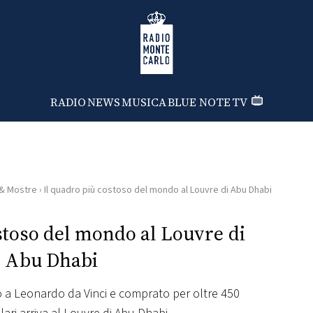
Radio Monte Carlo
RADIO
NEWS
MUSICA
BLUE NOTE
TV
 & Mostre
›
Il quadro più costoso del mondo al Louvre di Abu Dhabi
stoso del mondo al Louvre di
Abu Dhabi
to a Leonardo da Vinci e comprato per oltre 450