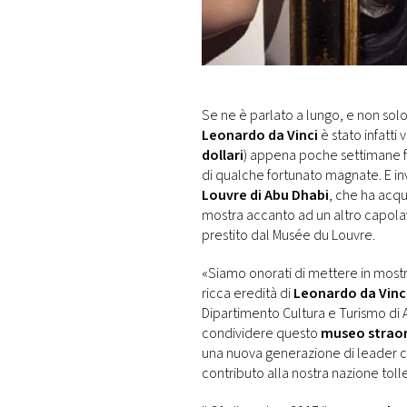
DI
MONACO
RMC
CONSIGLIA
Se ne è parlato a lungo, e non solo t
Leonardo da Vinci
è stato infatti
dollari
) appena poche settimane fa
di qualche fortunato magnate. E i
Louvre di Abu Dhabi
, che ha acqui
mostra accanto ad un altro capolav
prestito dal Musée du Louvre.
«Siamo onorati di mettere in most
ricca eredità di
Leonardo da Vinc
Dipartimento Cultura e Turismo di A
condividere questo
museo straor
una nuova generazione di leader cul
contributo alla nostra nazione toll