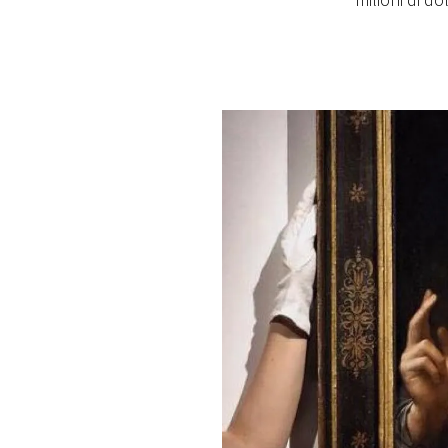
milioni di do
PLAYLIST
NEWS
FOTO
CONCORSI
EVENTI
VIDEO
TV
PRINCIPATO