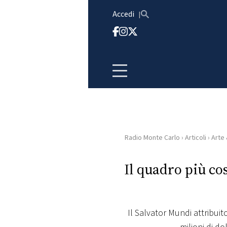
Vai al contenuto
Accedi
Radio Monte Carlo
›
Articoli
›
Arte
HOME
Il quadro più co
RADIO
WEB
RADIO
Il Salvator Mundi attribui