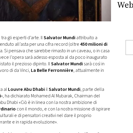
Web
ra gli esperti d’arte. Il
Salvator Mundi
attribuito a
 venduto all’asta per una cifra record (oltre
450 milioni di
. Si pensava che sarebbe rimasto in un caveau, o in casa
nvece l’opera sarà adesso esposta al da poco inaugurato
stato il prezioso dipinto. Il
Salvator Mundi
sarà così in
oro di da Vinci,
La Belle Ferronnière
, attualmente in
ra al
Louvre Abu Dhabi
il
Salvator Mundi
, parte della
i
», ha dichiarato Mohamed Al Mubarak, Chairman del
bu Dhabi «Ciò è in linea con la nostra ambizione di
dinario
con il mondo, e con la nostra missione di ispirare
turali e di pensatori creativi nel dare il proprio
erante e in rapida evoluzione».