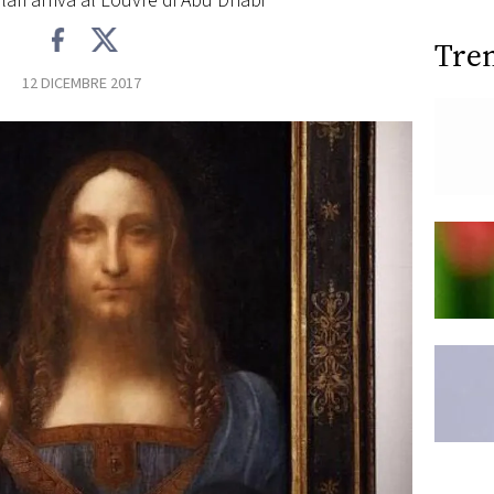
llari arriva al Louvre di Abu Dhabi
Tre
12 DICEMBRE 2017