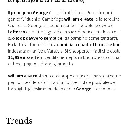
semplicità (e una camicia da 13 euro)
CONSIGLIA
Il
principino George
è in visita ufficiale in Polonia, con i
genitori, i duchi di Cambridge
William e Kate
, e la sorellina
Charlotte. George sta conquistando il popolo del web e
l
‘affetto
di tanti fan, grazie alla sua simpatica timidezza e al
suo
look davvero semplice
, da bambino come tanti altri.
Ha fatto scalpore infatti la
camicia a quadretti rossi e blu
indossata all’arrivo a Varsavia. Si è scoperto infatti che costa
12,95 euro
ed è in vendita nei negozi a buon prezzo di una
catena spagnola di abbigliamento.
William e Kate
si sono così proposti ancora una volta come
genitori desiderosi di una vita il più semplice possibile per i
loro figli. E gli estimatori del piccolo
George
crescono…
Trends