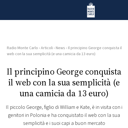
Vai al contenuto
Radio Monte Carlo
Radio Monte Carlo
›
Articoli
›
News
›
Il principino George conquista il
HOME
web con la sua semplicità (e una camicia da 13 euro)
RADIO
Il principino George conquista
il web con la sua semplicità (e
WEB
RADIO
una camicia da 13 euro)
PLAYLIST
Il piccolo George, figlio di William e Kate, è in visita con i
genitori in Polonia e ha conquistato il web con la sua
NEWS
semplicità e i suoi capi a buon mercato