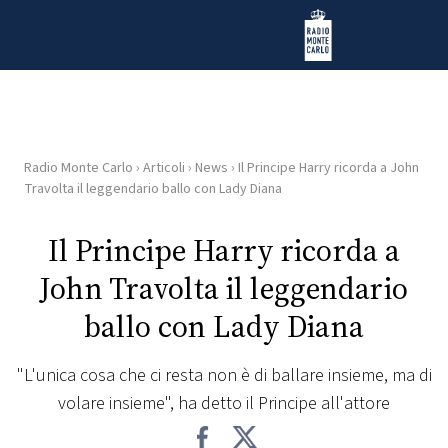
Vai al contenuto
Radio Monte Carlo
Radio Monte Carlo
›
Articoli
›
News
›
Il Principe Harry ricorda a John
HOME
Travolta il leggendario ballo con Lady Diana
RADIO
Il Principe Harry ricorda a
John Travolta il leggendario
WEB
RADIO
ballo con Lady Diana
PLAYLIST
"L'unica cosa che ci resta non è di ballare insieme, ma di
volare insieme", ha detto il Principe all'attore
NEWS