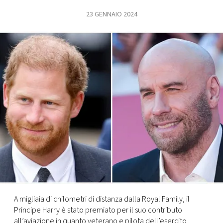
23 GENNAIO 2024
FOTO
CONCORSI
EVENTI
VIDEO
TV
PRINCIPATO
DI
MONACO
A migliaia di chilometri di distanza dalla Royal Family, il
Principe Harry è stato premiato per il suo contributo
RMC
all’aviazione in quanto veterano e pilota dell’esercito