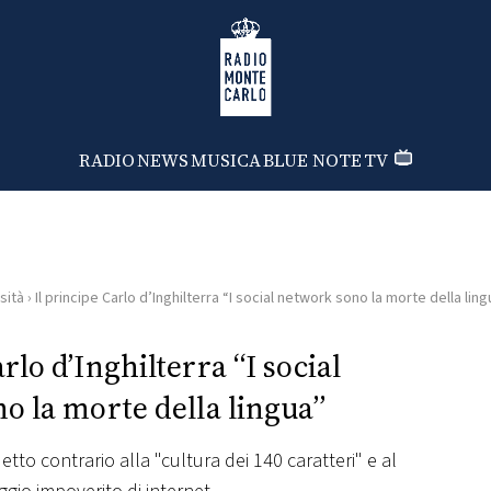
Radio Monte Carlo
RADIO
NEWS
MUSICA
BLUE NOTE
TV
sità
›
Il principe Carlo d’Inghilterra “I social network sono la morte della lin
rlo d’Inghilterra “I social
o la morte della lingua”
detto contrario alla "cultura dei 140 caratteri" e al