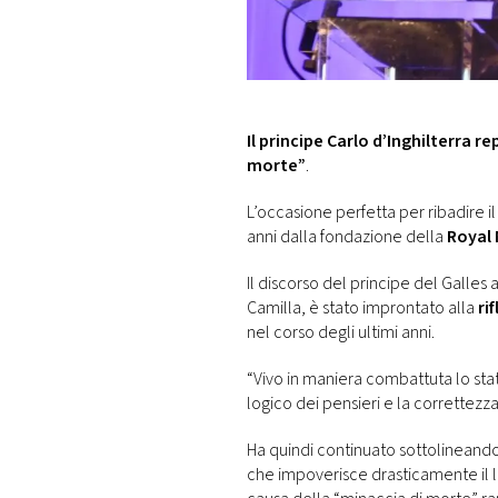
DI
MONACO
RMC
CONSIGLIA
Il principe Carlo d’Inghilterra r
morte”
.
L’occasione perfetta per ribadire il 
anni dalla fondazione della
Royal 
Il discorso del principe del Galles
Camilla, è stato improntato alla
ri
nel corso degli ultimi anni.
“Vivo in maniera combattuta lo stato
logico dei pensieri e la correttezz
Ha quindi continuato sottolineando 
che impoverisce drasticamente il li