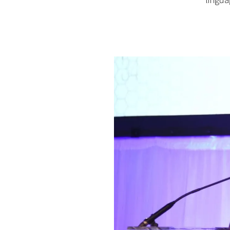
lingua
PLAYLIST
NEWS
FOTO
CONCORSI
EVENTI
VIDEO
TV
PRINCIPATO