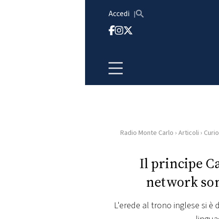
Vai al contenuto
Accedi
Radio Monte Carlo
›
Articoli
›
Curio
HOME
Il principe Ca
RADIO
network son
WEB
RADIO
L'erede al trono inglese si è 