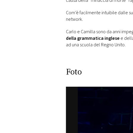
causa della “minaccia di morte” ra
Com’è facilmente intuibile dalle su
network.
Carlo e Camilla sono da anni impeg
della grammatica inglese
e della
ad una scuola del Regno Unito.
Foto