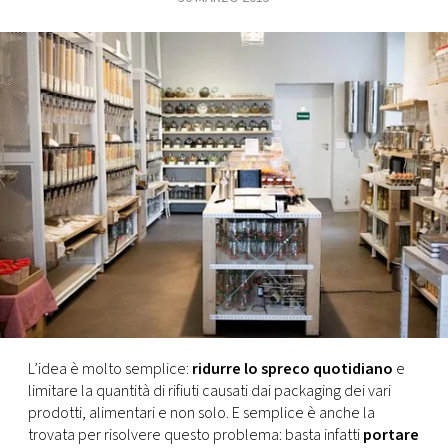
FOTO
CONCORSI
EVENTI
VIDEO
TV
PRINCIPATO
DI
L’idea è molto semplice:
ridurre lo spreco quotidiano
e
MONACO
limitare la quantità di rifiuti causati dai packaging dei vari
prodotti, alimentari e non solo. E semplice è anche la
RMC
trovata per risolvere questo problema: basta infatti
portare