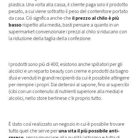
plastica. Una volta alla cassa, il cliente paga solo il prodotto
pesato, a cui viene sottratto il peso del contenitore portato
da casa. Ciò significa anche che
il prezzo al chilo è più
basso
rispetto alla media, basti pensare a quanto in un
supermarket convenzionale i prezzi al chilo si riducano con
la riduzione della taglia della confezione.
I prodotti sono più di 400; esistono anche spillatori per gli
alcolici e un reparto beauty con creme e prodotti da bagno
sfusi e venduti in grandi recipienti da cui è possibile attingere
per riempire i propri. Dai detersivi al sapone, fino ai supercibi
(cibi con un contenuto di nutrienti superiore alla media) e
alcolici, nello store berlinese c’è proprio tutto.
È stato così realizzato un negozio in cui è possibile trovare
tutto quel che serve per
una vita il più possibile anti-
spreco
, senza rinunciare alla qualità (altissima e tutta di