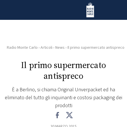
Vai al contenuto
Radio Monte Carlo
Radio Monte Carlo
›
Articoli
›
News
›
Il primo supermercato antispreco
HOME
Il primo supermercato
RADIO
antispreco
WEB
RADIO
È a Berlino, si chiama Original Unverpacket ed ha
eliminato del tutto gli inquinanti e costosi packaging dei
PLAYLIST
prodotti
NEWS
30 MARZO 2015