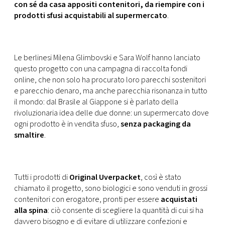
CONSIGLIA
con sé da casa appositi contenitori, da riempire con i
prodotti sfusi acquistabili al supermercato
.
Le berlinesi Milena Glimbovski e Sara Wolf hanno lanciato
questo progetto con una campagna di raccolta fondi
online, che non solo ha procurato loro parecchi sostenitori
e parecchio denaro, ma anche parecchia risonanza in tutto
il mondo: dal Brasile al Giappone si è parlato della
rivoluzionaria idea delle due donne: un supermercato dove
ogni prodotto è in vendita sfuso,
senza packaging da
smaltire
.
Tutti i prodotti di
Original Uverpacket
, così è stato
chiamato il progetto, sono biologici e sono venduti in grossi
contenitori con erogatore, pronti per essere
acquistati
alla spina
: ciò consente di scegliere la quantità di cui si ha
davvero bisogno e di evitare di utilizzare confezioni e